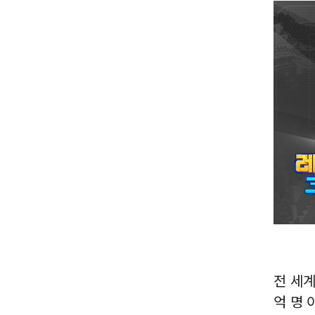
전 세계
억 명