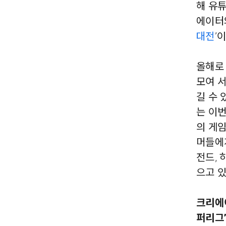
해 유튜
에이터와
대전
’
올해로
모여 
길 수 
는 이
의 게임
머들에
전드,
으고 
크리에
퍼리그