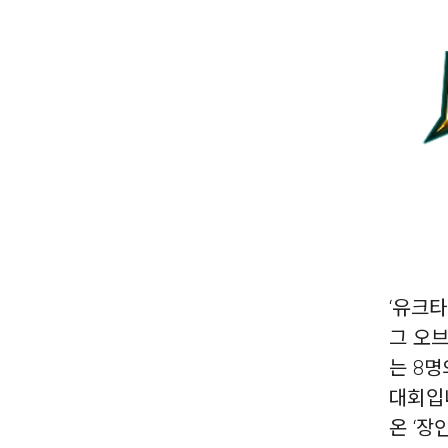
‘유크타
그 오
는 8명
대회입
온 ‘장