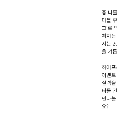
총 나흘
마블 유
그’로
쳐지는
서는 2
을 겨룹
하이프
이벤트 
실력을
터들 
만나볼
요?