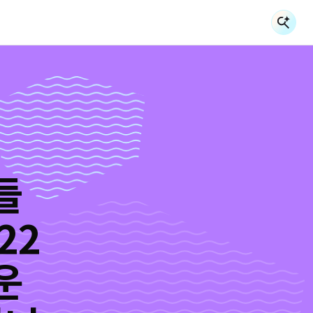
검
검
들
22
운