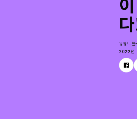
이
다
유튜브 블
2022년