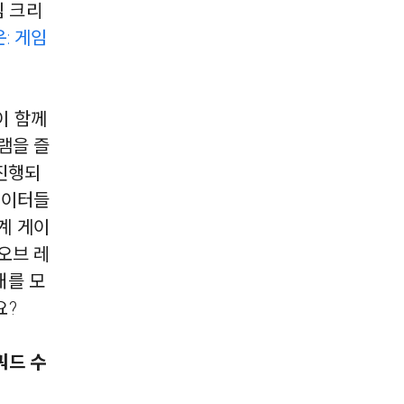
임 크리
: 게임
이 함께
램을 즐
 진행되
에이터들
세계 게이
오브 레
대를 모
요?
쿼드 수