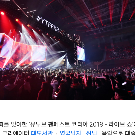
회를 맞이한 ‘유튜브 팬페스트 코리아 2018 - 라이브 쇼
표 크리에이터
대도서관
٠
영국남자
,
씬님
, 음악으로 대