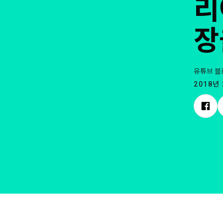
리
장
유튜브 블
2018년