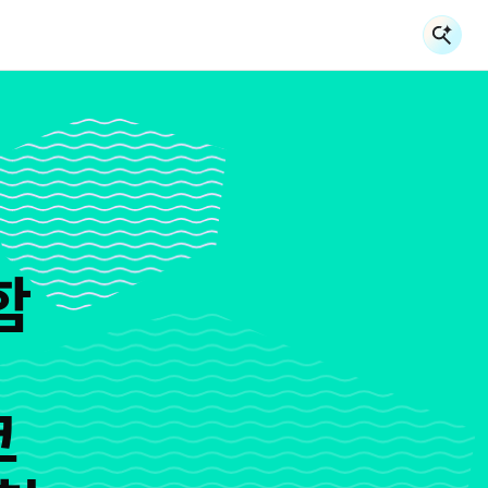
검
검
함
코