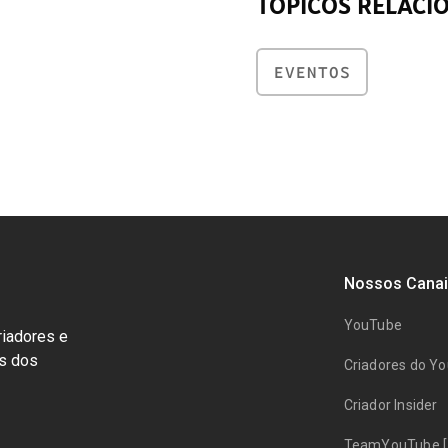
TÓPICOS RELACI
EVENTOS
Nossos Canai
YouTube
riadores e
ts dos
Criadores do Y
Criador Insider
TeamYouTube [