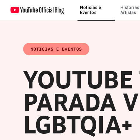
Notícias e
Histórias
YouTube transmite primeira Parada Virtual do Orgulho LGBTQIA+
Eventos
Artistas
NOTÍCIAS E EVENTOS
YOUTUBE 
PARADA V
LGBTQIA+