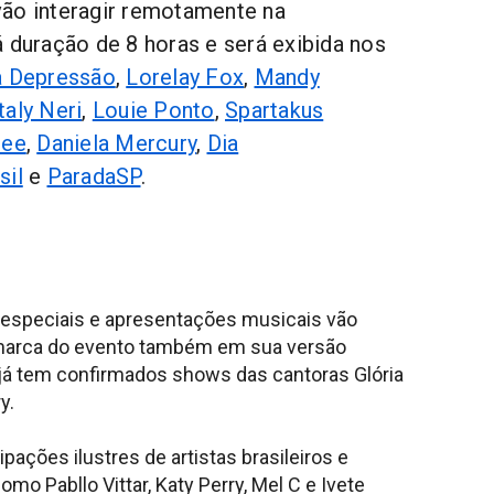
ão interagir remotamente na
á duração de 8 horas e será exibida nos
a Depressão
,
Lorelay Fox
,
Mandy
taly Neri
,
Louie Ponto
,
Spartakus
Bee
,
Daniela Mercury
,
Dia
sil
e
ParadaSP
.
 especiais e apresentações musicais vão
, marca do evento também em sua versão
l já tem confirmados shows das cantoras Glória
ry.
ações ilustres de artistas brasileiros e
mo Pabllo Vittar, Katy Perry, Mel C e Ivete