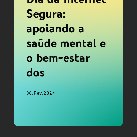
Segura:
apoiando a
saúde mental e
o bem-estar
dos
adolescentes no
06.Fev.2024
YouTube