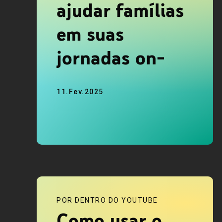
ajudar famílias
em suas
jornadas on-
line
11.Fev.2025
POR DENTRO DO YOUTUBE
Como usar o