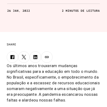
YouTube Edu, canal exclusivamente voltado à
educação, será expandido, atualizado e aprimorado
26 JAN, 2022
2 MINUTOS DE LEITURA
com a curadoria da Organização das Nações Unidas
para a Educação, a Ciência e Cultura (UNESCO).
SHARE
Os últimos anos trouxeram mudanças
significativas para a educação em todo o mundo.
No Brasil, especificamente, o empobrecimento da
população e a escassez de recursos educacionais
somaram negativamente a uma situação que já
era preocupante. A pandemia escancarou nossas
faltas e alardeou nossas falhas.