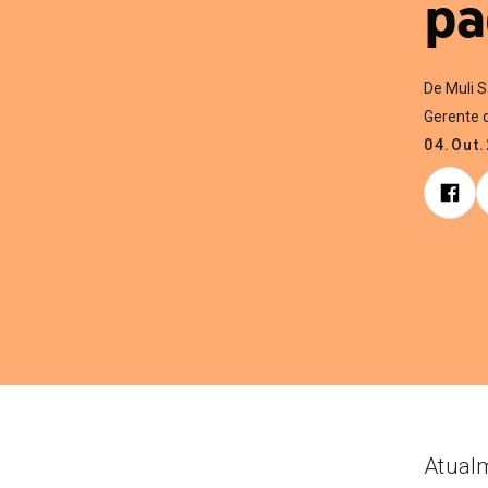
pa
De Muli 
Gerente 
04.Out
Atualm