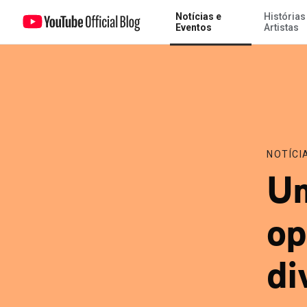
Notícias e
Histórias
Um novo recurso opcional para divulgação de promoção paga
Eventos
Artistas
NOTÍCI
Um
op
di