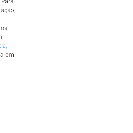
. Para
gação,
dos
m
ia,
la em