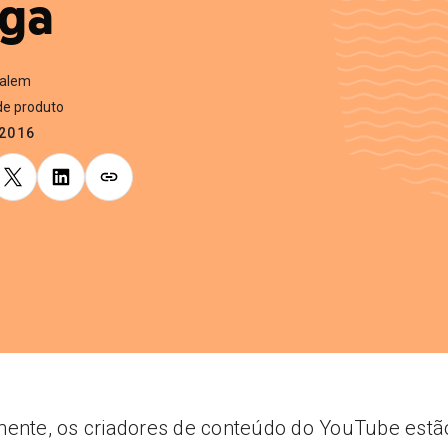
ga
Salem
de produto
.2016
ente, os criadores de conteúdo do YouTube estã