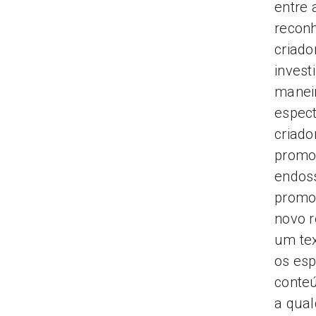
entre 
reconh
criado
invest
maneir
espec
criado
promoç
endoss
promo
novo r
um tex
os es
conte
a qual