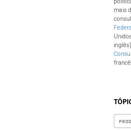
polít
mais d
consul
Feder
Unidos
inglês
Consu
francê
TÓPI
PRO