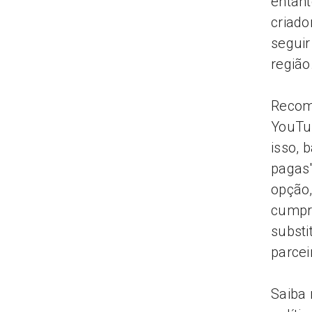
entant
criado
seguir
regiã
Recom
YouTu
isso, 
pagas"
opção,
cumpr
substi
parcei
Saiba 