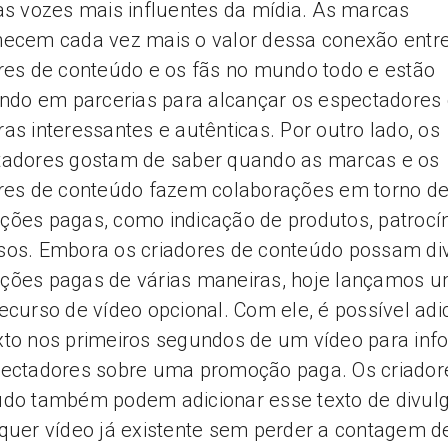
as vozes mais influentes da mídia. As marcas
ecem cada vez mais o valor dessa conexão entr
res de conteúdo e os fãs no mundo todo e estão
indo em parcerias para alcançar os espectadores
as interessantes e autênticas. Por outro lado, os
tadores gostam de saber quando as marcas e os
res de conteúdo fazem colaborações em torno d
ões pagas, como indicação de produtos, patrocí
os. Embora os criadores de conteúdo possam di
ções pagas de várias maneiras, hoje lançamos 
ecurso de vídeo opcional. Com ele, é possível adi
to nos primeiros segundos de um vídeo para inf
pectadores sobre uma promoção paga. Os criador
údo também podem adicionar esse texto de divul
quer vídeo já existente sem perder a contagem d