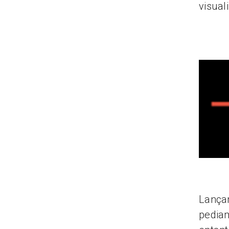
visual
Lançam
pediam