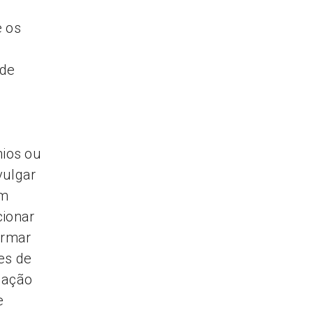
e os
 de
e
nios ou
vulgar
um
cionar
ormar
es de
gação
e