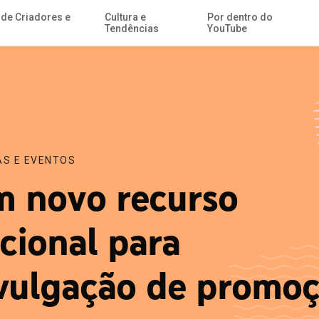
 de Criadores e
Cultura e
Por dentro do
Ir para o Conteúdo Principal
Tendências
YouTube
AS E EVENTOS
 novo recurso
cional para
vulgação de promo