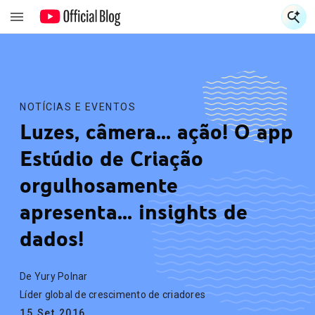
E
E
NOTÍCIAS E EVENTOS
Luzes, câmera... ação! O app
Estúdio de Criação
orgulhosamente
apresenta... insights de
dados!
De Yury Polnar
Líder global de crescimento de criadores
15.Set.2016