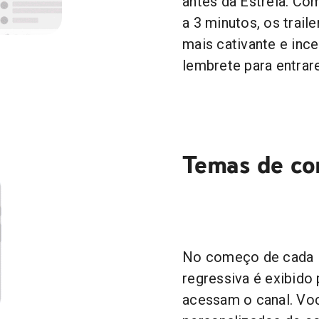
antes da Estreia. Co
a 3 minutos, os trail
mais cativante e inc
lembrete para entrar
Temas de co
No começo de cada E
regressiva é exibido
acessam o canal. Vo