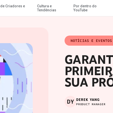
 de Criadores e
Cultura e
Por dentro do
Ir para o Conteúdo Principal
Tendências
YouTube
NOTÍCIAS E EVENTOS
GARANT
PRIMEIR
SUA PR
DEREK YANG
DY
PRODUCT MANAGER