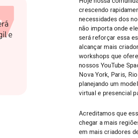
Hoje nossa comunida
crescendo rapidamen
necessidades dos nos
erá
não importa onde ele
il e
será reforçar essa es
alcançar mais criad
workshops que ofere
nossos YouTube Spac
Nova York, Paris, Ri
planejando um model
virtual e presencial 
Acreditamos que essa
chegar a mais regiõe
em mais criadores de