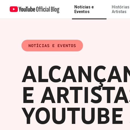
Notícias e
Histórias
Alcançando mais criadores e artistas por meio dos YouTube Space
Eventos
Artistas
NOTÍCIAS E EVENTOS
ALCANÇAN
E ARTIST
YOUTUBE 