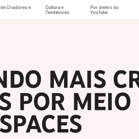
 de Criadores e
Cultura e
Por dentro do
Ir para o Conteúdo Principal
s
Tendências
YouTube
DO MAIS C
AS POR MEIO
SPACES