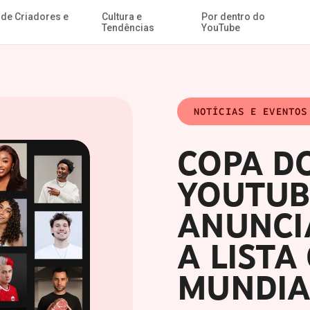
 de Criadores e
Cultura e
Por dentro do
Ir para o Conteúdo Principal
bal para o Mundial de 2026™
Tendências
YouTube
NOTÍCIAS E EVENTOS
COPA D
YOUTUBE
ANUNCI
A LISTA
MUNDIA