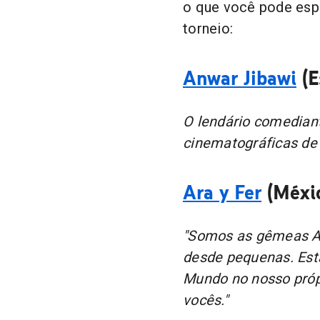
o que você pode espe
torneio:
Anwar Jibawi
(E
O lendário comediant
cinematográficas de c
Ara y Fer
(Méxic
"Somos as gêmeas Ar
desde pequenas. Est
Mundo no nosso própr
vocês."