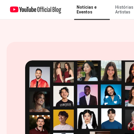
Notícias e
Histórias
Copa dos Criadores YouTube FIFA é anunciada junto com a lista glo
Eventos
Artistas