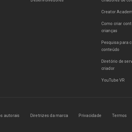
Desenvolvedores
Criadores de c
Creator Acade
Como criar con
crianças
Pesquisa para c
conteúdo
Diretório de ser
criador
YouTube VR
os autorais
Diretrizes da marca
Privacidade
Termos