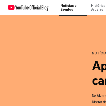
Notícias e
Histórias
Apoiando os criadores cariocas
Eventos
Artistas
NOTÍCI
Ap
ca
De Alvar
Diretor 