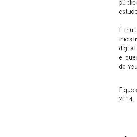
públic
estudo
É muit
inicia
digita
e, que
do Yo
Fique 
2014.