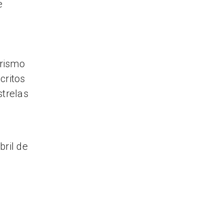
e
orismo
critos
trelas
bril de