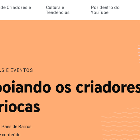
 de Criadores e
Cultura e
Por dentro do
Ir para o Conteúdo Principal
Tendências
YouTube
AS E EVENTOS
oiando os criadore
riocas
o Paes de Barros
de conteúdo