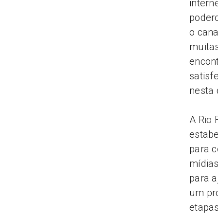
inter
podero
o can
muitas
encont
satisf
nesta 
A Rio 
estabe
para c
mídias
para a
um pro
etapas