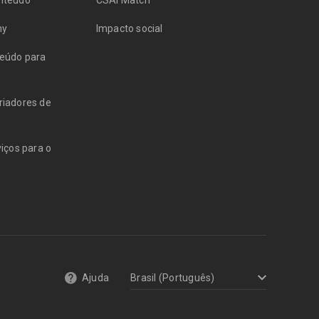
onteúdo
CSAI Match
my
Impacto social
teúdo para
riadores de
viços para o
Ajuda