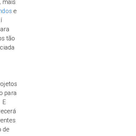
, mais
ndos
e
í
para
os tão
nciada
rojetos
o para
. E
recerá
rentes
o de