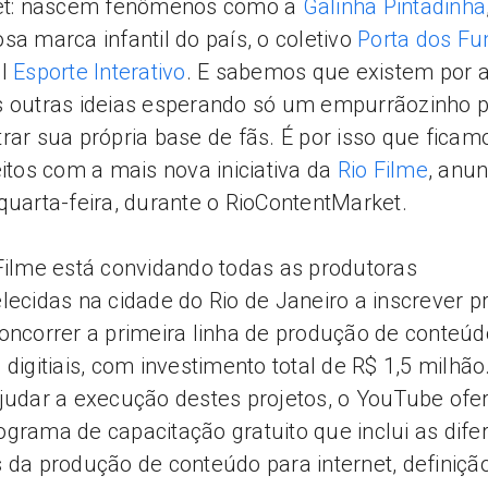
net: nascem fenômenos como a
Galinha Pintadinha
sa marca infantil do país, o coletivo
Porta dos Fu
al
Esporte Interativo
. E sabemos que existem por a
 outras ideias esperando só um empurrãozinho 
rar sua própria base de fãs. É por isso que ficam
eitos com a mais nova iniciativa da
Rio Filme
, anu
quarta-feira, durante o RioContentMarket.
Filme está convidando todas as produtoras
lecidas na cidade do Rio de Janeiro a inscrever p
oncorrer a primeira linha de produção de conteúd
 digitiais, com investimento total de R$ 1,5 milhão
judar a execução destes projetos, o YouTube ofe
grama de capacitação gratuito que inclui as dife
 da produção de conteúdo para internet, definiçã