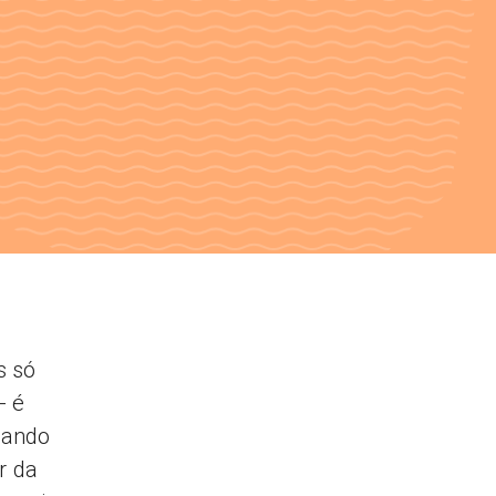
s só
- é
uando
r da