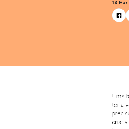
13.Mar
Uma bo
ter a 
precis
criati