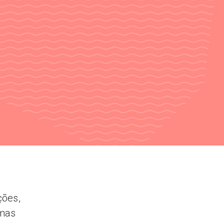
ções,
umas