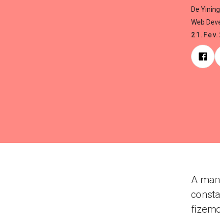
De Yinin
Web Deve
21.Fev
A man
const
fizemo