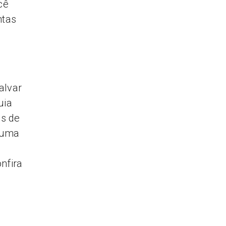
cê
ntas
alvar
uia
as de
, uma
nfira