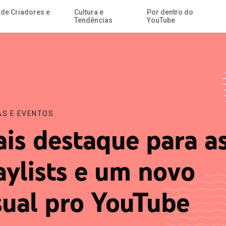
 de Criadores e
Cultura e
Por dentro do
Ir para o Conteúdo Principal
Tendências
YouTube
AS E EVENTOS
is destaque para a
aylists e um novo
sual pro YouTube