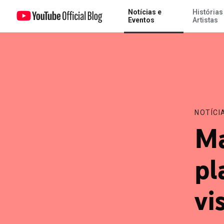
Notícias e
Histórias
Mais destaque para as playlists e um novo visual pro YouTube
Eventos
Artistas
NOTÍCI
Ma
pl
vi