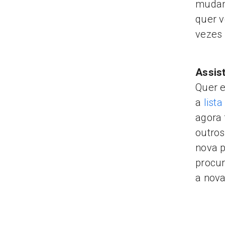
mudanç
quer v
vezes 
Assist
Quer e
a
list
agora 
outros
nova p
procur
a nova