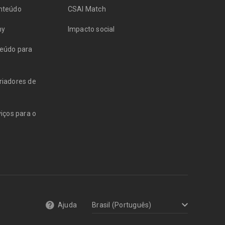
onteúdo
CSAI Match
my
Impacto social
teúdo para
riadores de
viços para o
Ajuda