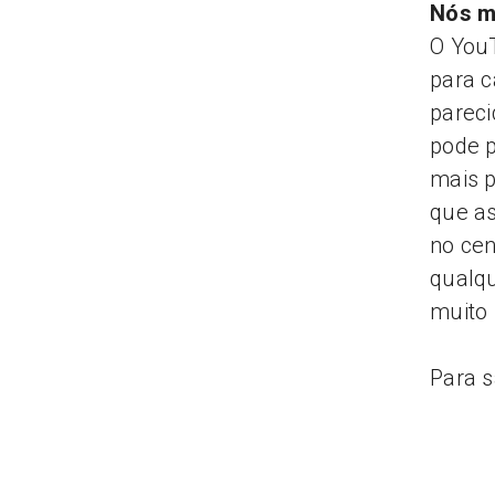
Nós m
O YouT
para c
pareci
pode p
mais p
que as
no cen
qualqu
muito
Para s