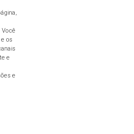
ágina,
. Você
 e os
canais
te e
ções e