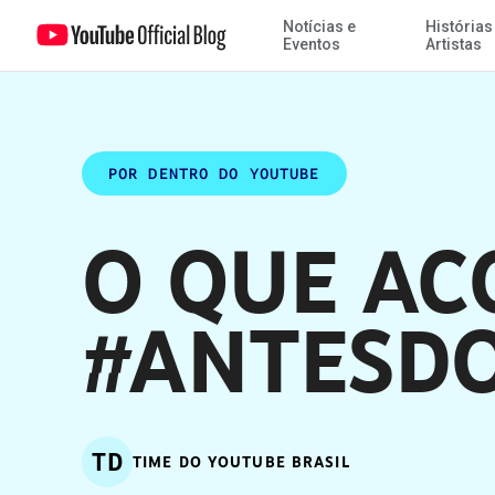
Notícias e
Histórias
O que acontece #AntesDoSeuPlay?
Eventos
Artistas
POR DENTRO DO YOUTUBE
O QUE AC
#ANTESDO
TD
TIME DO YOUTUBE BRASIL