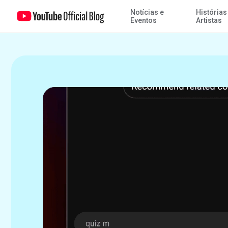
Notícias e
Histórias
YouTube turbinado com IA: Como nos tornamos ainda mais úteis e
Eventos
Artistas