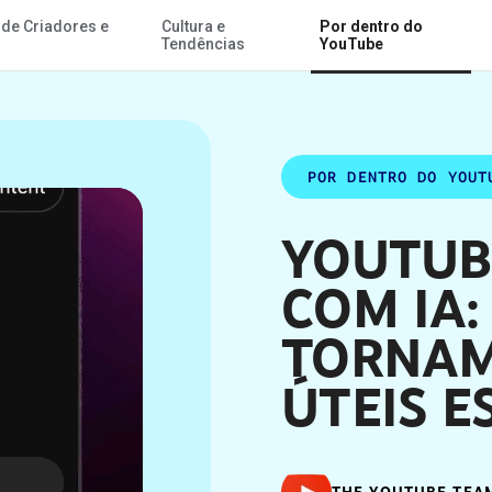
 de Criadores e
Cultura e
Por dentro do
Ir para o Conteúdo Principal
ste ano
Tendências
YouTube
POR DENTRO DO YOUT
YOUTUB
COM IA
TORNAM
ÚTEIS E