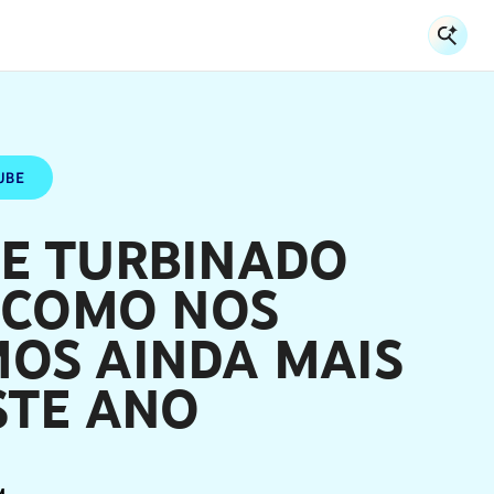
Ent
En
UBE
E TURBINADO
: COMO NOS
OS AINDA MAIS
STE ANO