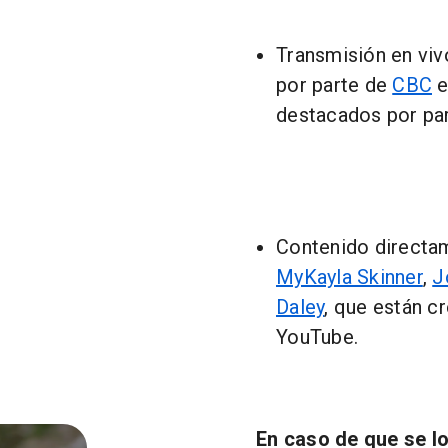
Transmisión en viv
por parte de
CBC
e
destacados por pa
Contenido directam
MyKayla Skinner
,
J
Daley
, que están c
YouTube.
En caso de que se l