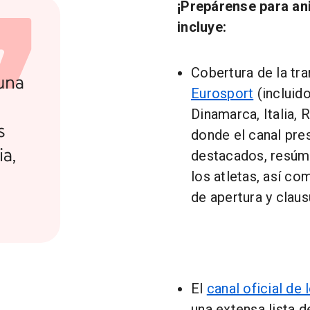
¡Prepárense para an
incluye:
Cobertura de la tr
una
Eurosport
(incluido
Dinamarca, Italia,
s
donde el canal pre
ia,
destacados, resúm
los atletas, así c
de apertura y claus
El
canal oficial de
una extensa lista 