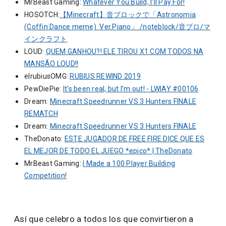
MrBeast Gaming:
Whatever You Build, I'll Pay For!
HOSOTCH:
【Minecraft】音ブロックで「Astronomia
(Coffin Dance meme) Ver.Piano」 /noteblock/音ブロ/マ
インクラフト
LOUD:
QUEM GANHOU?! ELE TIROU X1 COM TODOS NA
MANSÃO LOUD!!
elrubiusOMG:
RUBIUS REWIND 2019
PewDiePie:
It's been real, but I'm out! - LWIAY #00106
Dream:
Minecraft Speedrunner VS 3 Hunters FINALE
REMATCH
Dream:
Minecraft Speedrunner VS 3 Hunters FINALE
TheDonato:
ESTE JUGADOR DE FREE FIRE DICE QUE ES
EL MEJOR DE TODO EL JUEGO *epico* | TheDonato
MrBeast Gaming:
I Made a 100 Player Building
Competition!
Así que celebro a todos los que convirtieron a