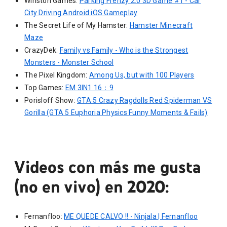
Winston Games:
Parking Frenzy 2.0 3D Game #1 - Car
City Driving Android iOS Gameplay
The Secret Life of My Hamster:
Hamster Minecraft
Maze
CrazyDek:
Family vs Family - Who is the Strongest
Monsters - Monster School
The Pixel Kingdom:
Among Us, but with 100 Players
Top Games:
EM 3IN1 16：9
Porisloff Show:
GTA 5 Crazy Ragdolls Red Spiderman VS
Gorilla (GTA 5 Euphoria Physics Funny Moments & Fails)
Videos con más me gusta
(no en vivo) en 2020:
Fernanfloo:
ME QUEDE CALVO !! - Ninjala | Fernanfloo