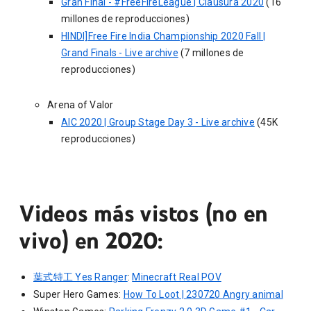
Gran Final - #FreeFireLeague | Clausura 2020
(16
millones de reproducciones)
HINDI]Free Fire India Championship 2020 Fall |
Grand Finals - Live archive
(7 millones de
reproducciones)
Arena of Valor
AIC 2020 | Group Stage Day 3 - Live archive
(45K
reproducciones)
Videos más vistos (no en
vivo) en 2020:
葉式特工 Yes Ranger
:
Minecraft Real POV
Super Hero Games:
How To Loot | 230720 Angry animal