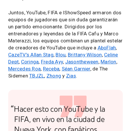
Juntos, YouTube, FIFA e IShowSpeed armaron dos
equipos de jugadores que sin duda garantizarán
un partido emocionante. Dirigidos por los
entrenadores y leyendas de la FIFA Cafu y Marco
Materazzi, los equipos combinan un plantel estelar
de creadores de YouTube que incluye a
AboFlah
,
CazeTV’s Allan Stag
,
Blou
,
Brittany Wilson
,
Celine
Dept
,
Coringa
,
Freda Ayy
,
Jasontheween
,
Marlon
,
Mercedes Roa
,
Receba
,
Séan Garnier
, de The
Sidemen
TBJZL
,
Zhong
y
Zias
.
“Hacer esto con YouTube y la
FIFA, en vivo en la ciudad de
Nueva York, con fanáticos