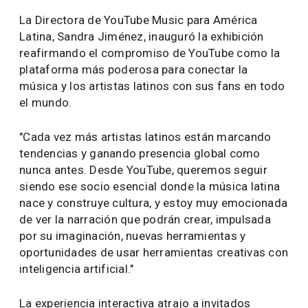
música latina aporta a todo el mundo. En YouTube,
ese impacto y esa presencia son claros y
globales. Hoy, 6 de los 10 videos musicales más
rápidos en alcanzar mil millones de
reproducciones son de artistas latinos, y este año,
tres de ellos:
Peso Pluma
,
Bad Bunny
, y
Fuerza
Rígida
se encuentran entre los artistas más vistos
en Estados Unidos. Por eso, durante los Latin
Grammys, nos hicimos presentes para mostrar
nuestra visión del futuro: un mundo rico en
narrativas visuales.
El Illuminarium en Las Vegas, con sus casi 30
proyectores de alta fidelidad, sus paredes altas y
pisos blancos, fue el lienzo perfecto para la
activación exclusiva de YouTube Music durante los
Latin Grammys: La nueva era del video musical.
Una experiencia interactiva que destacó cómo