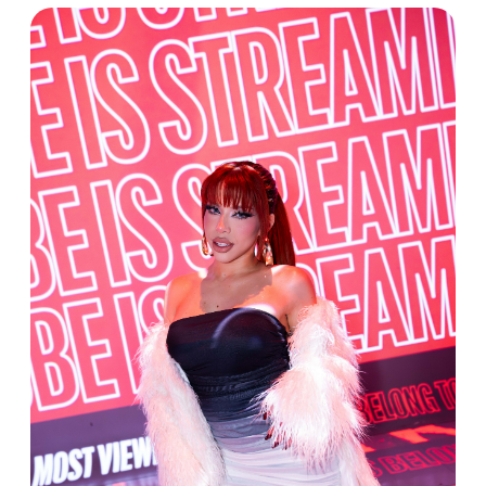
Hablando de estilo en sombreros,
Snow Tha Product
,
la rapera, cantante y empresaria mexicoamericana
conocida por su flujo bilingüe y rápido que alterna sin
esfuerzo entre inglés y español, aportó su autenticidad
única al evento.