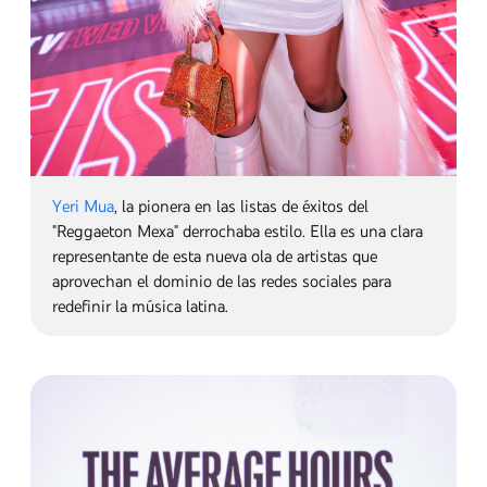
Jota.pê
, un cantautor aclamado por la crítica en MPB
(Música Popular Brasileña), que mezcla sonidos
contemporáneos con ritmos tradicionales brasileños, y
João Gomes
, una gran estrella de Piseiro y Forró, cuya
voz profunda y letras románticas lo convirtieron
rápidamente en uno de los artistas con más
reproducciones en Brasil.