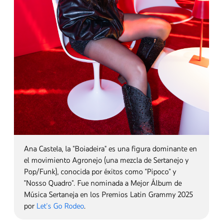
Sandra Jiménez, Directora Regional de YouTube Music
Latam y US Latin, y
Liniker
, cantante, compositora y
actriz de los géneros MPB y Neo-Soul. Liniker hizo
historia en 2022 al convertirse en la primera artista
abiertamente transgénero en ganar un Latin Grammy,
y fue la artista brasileña más nominada en los Latin
Grammys 2025, con 7 nominaciones en total.