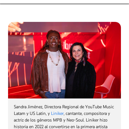
el mundo.
"Cada vez más artistas latinos están marcando
tendencias y ganando presencia global como
nunca antes. Desde YouTube, queremos seguir
siendo ese socio esencial donde la música latina
nace y construye cultura, y estoy muy emocionada
de ver la narración que podrán crear, impulsada
por su imaginación, nuevas herramientas y
oportunidades de usar herramientas creativas con
inteligencia artificial."
La experiencia interactiva atrajo a invitados
influyentes, mentes curiosas y una energía
electrizante. Las fotos a continuación son una
instantánea del momento y se disfrutan mejor al
ritmo de tu artista latino favorito. ¡Dale Play!