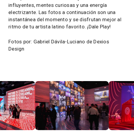
YouTube es la única plataforma que permite a los
artistas y creadores encontrarse y conectar con
los fans en todo tipo de formatos y pantallas.
Desde experimentar con Shorts y conocer nuevas
herramientas como las Colaboraciones, hasta
espacios exclusivos para aprender sobre nuevas
herramientas creativas como el modelo de
generación de video con IA Veo 3.1 de Google, la
experiencia se convirtió en un espacio para
explorar el futuro de la narración visual en la
música, sin perder la conexión única entre artistas
y fans.
La Directora de YouTube Music para América
Latina, Sandra Jiménez, inauguró la exhibición
reafirmando el compromiso de YouTube como la
plataforma más poderosa para conectar la
música y los artistas latinos con sus fans en todo