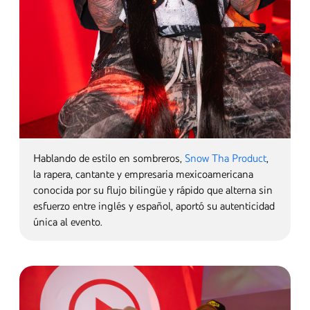
Ana Castela, la "Boiadeira" es una figura dominante en
el movimiento Agronejo (una mezcla de Sertanejo y
Pop/Funk), conocida por éxitos como "Pipoco" y
"Nosso Quadro". Fue nominada a Mejor Álbum de
Música Sertaneja en los Premios Latin Grammy 2025
por
Let's Go Rodeo
.