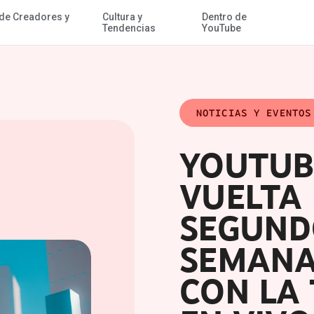
 de Creadores y
Cultura y
Dentro de
Acceder al contenido
 con la transmisión en vivo "Coachella Curated"
Tendencias
YouTube
NOTICIAS Y EVENTOS
YOUTUB
VUELTA 
SEGUND
SEMANA
CON LA