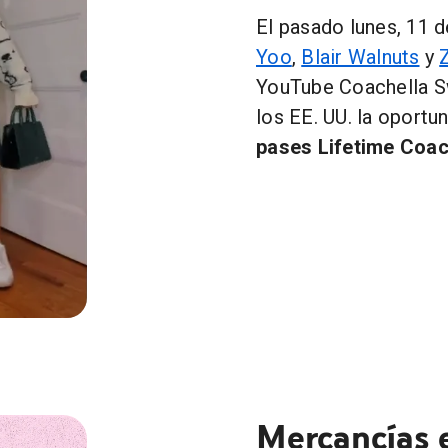
El pasado lunes, 11 d
Yoo
,
Blair Walnuts
y
YouTube Coachella Sw
los EE. UU. la oportu
pases Lifetime Coac
 YOU bring to Coachella? #YouTubeCoachellaSweepstakes"
Mercancías e