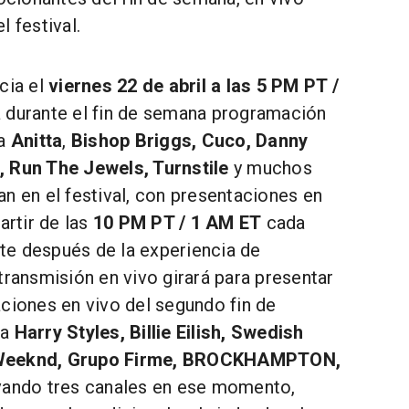
l festival.
cia el
viernes 22 de abril a las 5 PM PT /
 durante el fin de semana programación
 a
Anitta
,
Bishop Briggs, Cuco, Danny
, Run The Jewels, Turnstile
y muchos
n en el festival, con presentaciones en
artir de las
10 PM PT / 1 AM ET
cada
e después de la experiencia de
transmisión en vivo girará para presentar
aciones en vivo del segundo fin de
 a
Harry Styles, Billie Eilish, Swedish
 Weeknd, Grupo Firme, BROCKHAMPTON,
vando tres canales en ese momento,