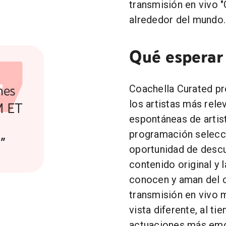
transmisión en vivo "
alrededor del mundo.
Qué esperar
nes
Coachella Curated pro
los artistas más rele
PM ET
espontáneas de artis
programación selecci
”
oportunidad de descu
contenido original y 
conocen y aman del c
transmisión en vivo 
vista diferente, al t
actuaciones más emoc