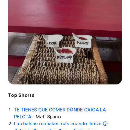
TE TIENES QUE COMER DONDE CAIGA LA PELOTA
Top Shorts
TE TIENES QUE COMER DONDE CAIGA LA
PELOTA
- Mati Spano
Las balsas resbalan más cuando llueve 😖