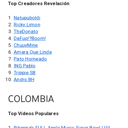
Top Creadores Revelación
Natupuboldi
Ricky Limon
TheDonato
DaFuq!?Boom!
ChuuyMine
Amara Que Linda
Pato Horneado
ING Pablo
Trippie SB
Andrs BH
COLOMBIA
Top Videos Populares
Rihanna’s FULL Apple Music Super Bowl LVII