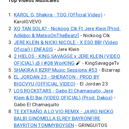
Top Videos Musicales
KAROL G, Shakira - TQG (Official Video)
-
KarolGVEVO
XQ TAN SOLA? - Nickoog Clk Ft Jere Klein [Prod.
Adkiboi & MateoOnTheBeatz]
- Nickoog Clk
JERE KLEIN & NICKI NICOLE - X ESO BB! (Video
Oficial) | ENFASIS
- Jere Klein
2 HIELOS - KING SAVAGGE x JERE KLEIN (VIDEO
OFICIAL) 🧊 | #08 WorKING
🧨 - KingSavaggeTv
SHAKIRA || BZRP Music Sessions #53
- Bizarrap
EL JORDAN 23 - SHERATON - PROD BY
BIGCVYU (OFFICIAL VIDEO)
- El Jordan 23
LOS ROCKSTARS - Gabo El Chamaquito, Jere
Klein & El Bai (VIDEO OFICIAL) (Prod. Dakos)
-
Gabo El Chamaquito
TE EXTRAÑO A LO VIO REMIX - JAIRO NICKO
BALBI GINOMELLA ELREY BAYRONFIRE
BAYRITON TOMMYBOYSEN
- GRINGUITOS