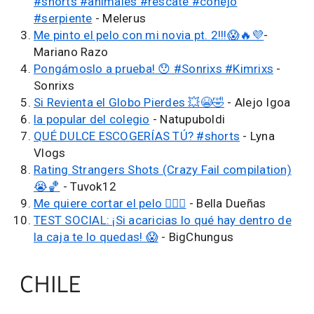
#shorts #animales #rescate #conejo
#serpiente
- Melerus
Me pinto el pelo con mi novia pt. 2!!!😱🔥💜
-
Mariano Razo
Pongámoslo a prueba! 😯 #Sonrixs #Kimrixs
-
Sonrixs
Si Revienta el Globo Pierdes 💥😭🤣
- Alejo Igoa
la popular del colegio
- Natupuboldi
QUÉ DULCE ESCOGERÍAS TÚ? #shorts
- Lyna
Vlogs
Rating Strangers Shots (Crazy Fail compilation)
😭🏀
- Tuvok12
Me quiere cortar el pelo 💇🏻‍♀️
- Bella Dueñas
TEST SOCIAL: ¡Si acaricias lo qué hay dentro de
la caja te lo quedas! 😱
- BigChungus
CHILE