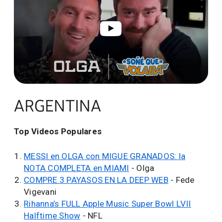
ARGENTINA
Top Videos Populares
MESSI en OLGA con MIGUE GRANADOS: la
NOTA COMPLETA en MIAMI
- Olga
COMPRE 3 PAYASOS EN LA DEEP WEB
- Fede
Vigevani
Rihanna’s FULL Apple Music Super Bowl LVII
Halftime Show
- NFL