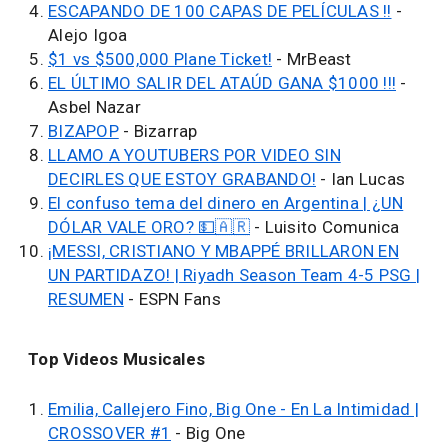
ESCAPANDO DE 100 CAPAS DE PELÍCULAS !!
-
Alejo Igoa
$1 vs $500,000 Plane Ticket!
- MrBeast
EL ÚLTIMO SALIR DEL ATAÚD GANA $1000 !!!
-
Asbel Nazar
BIZAPOP
- Bizarrap
LLAMO A YOUTUBERS POR VIDEO SIN
DECIRLES QUE ESTOY GRABANDO!
- Ian Lucas
El confuso tema del dinero en Argentina | ¿UN
DÓLAR VALE ORO? 💵🇦🇷
- Luisito Comunica
¡MESSI, CRISTIANO Y MBAPPÉ BRILLARON EN
UN PARTIDAZO! | Riyadh Season Team 4-5 PSG |
RESUMEN
- ESPN Fans
Top Videos Musicales
Emilia, Callejero Fino, Big One - En La Intimidad |
CROSSOVER #1
- Big One