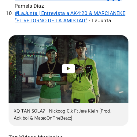
Pamela Díaz
#LaJunta | Entrevista a AK4:20 & MARCIANEKE
“EL RETORNO DE LA AMISTAD“
- LaJunta
XQ TAN SOLA? - Nickoog Clk Ft Jere Klein [Prod.
Adkiboi & MateoOnTheBeatz]