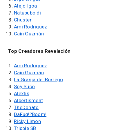
Alejo Igoa
Natupuboldi
Chuster
Ami Rodriguez
Caín Guzmán
Top Creadores Revelación
Ami Rodriguez
Caín Guzmán
La Granja del Borrego
Soy Suco
Alextis
Albertisment
TheDonato
DaFuq!?Boom!
Ricky Limon
Trippie SB