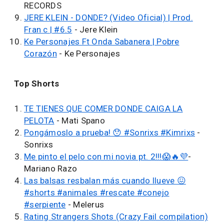
RECORDS
JERE KLEIN - DONDE? (Video Oficial) | Prod.
Fran c | #6.5
- Jere Klein
Ke Personajes Ft Onda Sabanera | Pobre
Corazón
- Ke Personajes
Top Shorts
TE TIENES QUE COMER DONDE CAIGA LA
PELOTA
- Mati Spano
Pongámoslo a prueba! 😯 #Sonrixs #Kimrixs
-
Sonrixs
Me pinto el pelo con mi novia pt. 2!!!😱🔥💜
-
Mariano Razo
Las balsas resbalan más cuando llueve 😖
#shorts #animales #rescate #conejo
#serpiente
- Melerus
Rating Strangers Shots (Crazy Fail compilation)