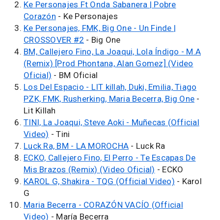
Ke Personajes Ft Onda Sabanera | Pobre
Corazón
- Ke Personajes
Ke Personajes, FMK, Big One - Un Finde |
CROSSOVER #2
- Big One
BM, Callejero Fino, La Joaqui, Lola Índigo - M.A
(Remix) [Prod Phontana, Alan Gomez] (Video
Oficial)
- BM Oficial
Los Del Espacio - LIT killah, Duki, Emilia, Tiago
PZK, FMK, Rusherking, Maria Becerra, Big One
-
Lit Killah
TINI, La Joaqui, Steve Aoki - Muñecas (Official
Video)
- Tini
Luck Ra, BM - LA MOROCHA
- Luck Ra
ECKO, Callejero Fino, El Perro - Te Escapas De
Mis Brazos (Remix) (Video Oficial)
- ECKO
KAROL G, Shakira - TQG (Official Video)
- Karol
G
Maria Becerra - CORAZÓN VACÍO (Official
Video)
- María Becerra