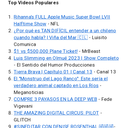
Top Videos Populares
Rihanna’s FULL Apple Music Super Bowl LVII
Halftime Show
- NFL
¿Por qué es TAN DIFÍCIL entender a un chileno
cuando habla? | Viña del Mar 🇨🇱
- Luisito
Comunica
$1 vs $500,000 Plane Ticket!
- MrBeast
Luis Slimming en Olmué 2023 | Show Completo
- El Sentido del Humor Producciones
Tierra Brava | Capítulo 01 | Canal 13
- Canal 13
El "Monstruo del Lago Ranco": Este sería el
verdadero animal captado en Los Ríos
-
Meganoticias
COMPRE 3 PAYASOS EN LA DEEP WEB
- Fede
Vigevani
THE AMAZING DIGITAL CIRCUS: PILOT
-
GLITCH
#SINEDITAR CON DENISE ROSENTHAL 🤣🤣🤣
-