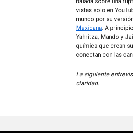
balada sobre una rup
vistas solo en YouTub
mundo por su versión
Mexicana
. A princip
Yahritza, Mando y Jai
química que crean su
conectan con las canc
La siguiente entrevis
claridad.