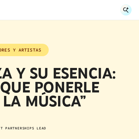
Sea
Se
ORES Y ARTISTAS
A Y SU ESENCIA:
 QUE PONERLE
 LA MÚSICA”
ST PARTNERSHIPS LEAD