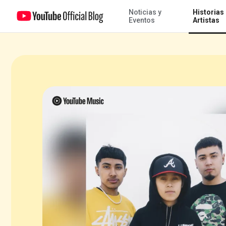
Noticias y
Historias
Yahritza y Su Esencia: “Tienes que ponerle amor a la música”
Eventos
Artistas