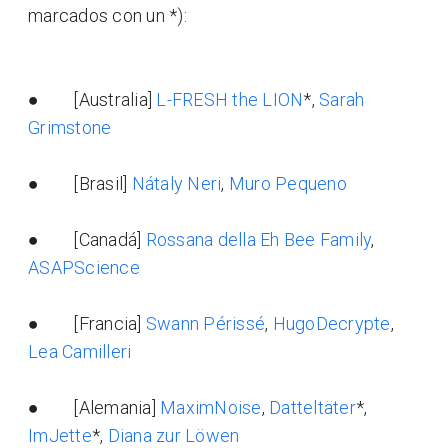
marcados con un *):
● [Australia]
L-FRESH the LION
*,
Sarah
Grimstone
● [Brasil]
Nátaly Neri
,
Muro Pequeno
● [Canadá]
Rossana della Eh Bee Family
,
ASAPScience
● [Francia]
Swann Périssé
,
HugoDecrypte
,
Lea Camilleri
● [Alemania]
MaximNoise
,
Datteltäter
*,
ImJette
*,
Diana zur Löwen