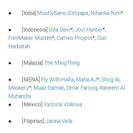
● [India]
MostlySane
,
Girliyapa
,
Niharika Nim
*
● [Indonesia]
Gita Devi
*,
Jovi Hunter
*,
FilmMaker Muslim
*,
Cameo Project
*,
Duo
Harbatah
● [Malasia]
The MingThing
● [MENA]
Fly With Haifa
,
Maha AJ
*,
Shog AL
Maskery
*,
Muaz Osman
,
Omar Farooq
,
Raneem Al
Muhandis
● [México]
Victoria Volkova
● [Filipinas]
Janina Vela