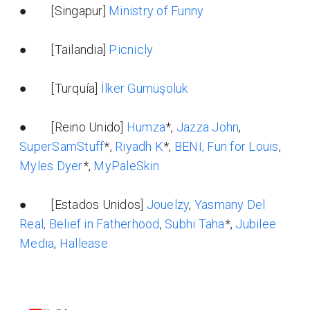
● [Singapur]
Ministry of Funny
● [Tailandia]
Picnicly
● [Turquía]
İlker Gümüşoluk
● [Reino Unido]
Humza
*,
Jazza John
,
SuperSamStuff
*,
Riyadh K
*,
BENI,
Fun for Louis
,
Myles Dyer
*,
MyPaleSkin
● [Estados Unidos]
Jouelzy
,
Yasmany Del
Real,
Belief in Fatherhood
,
Subhi Taha
*,
Jubilee
Media
,
Hallease