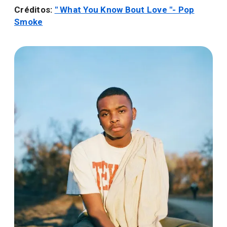
Créditos:
" What You Know Bout Love "- Pop
Smoke