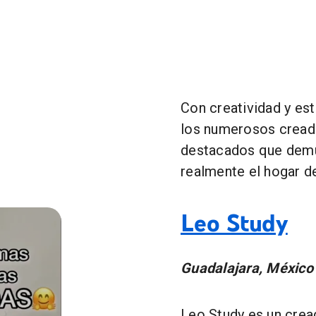
Con creatividad y est
los numerosos cread
destacados que demu
realmente el hogar d
Leo Study
Guadalajara, México
Leo Study es un crea