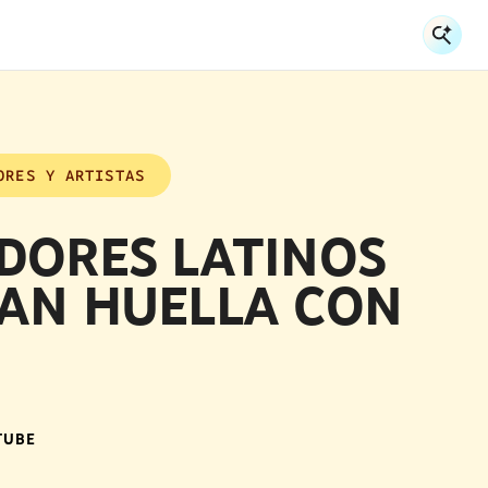
Sea
Se
ORES Y ARTISTAS
DORES LATINOS
JAN HUELLA CON
TUBE