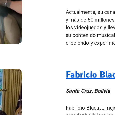
Actualmente, su cana
y más de 50 millones
los videojuegos y lle
su contenido musical
creciendo y experim
@SoyTioNestor @Jordyesscoto @SusyMouriz
Fabricio Bla
Santa Cruz, Bolivia
Fabricio Blacutt, me