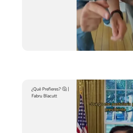
ME HICIERON TRAMP4 
¿Qué Prefieres? 🤔 |
Fabru Blacutt