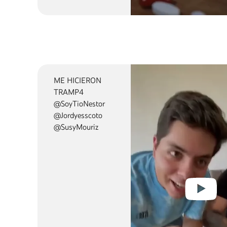
¿Cómo pasar una pastilla
ME HICIERON
TRAMP4
@SoyTioNestor
@Jordyesscoto
@SusyMouriz