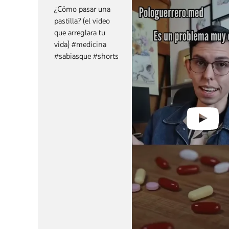
¿Cómo pasar una
pastilla? (el video
que arreglara tu
vida) #medicina
#sabiasque #shorts