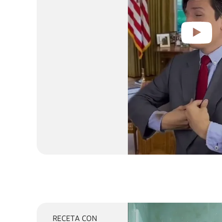
¿Qué Prefieres? 🤔 | Fab
RECETA CON