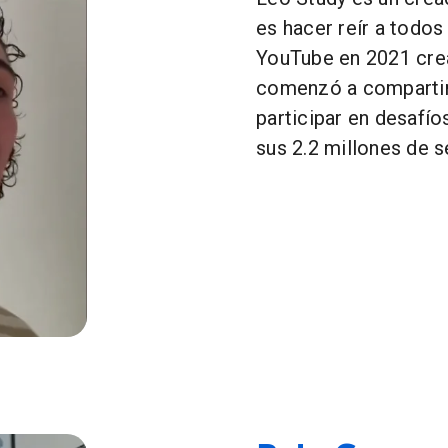
es hacer reír a todo
YouTube en 2021 crea
comenzó a compartir 
participar en desafío
sus 2.2 millones de s
galito a mi mamá 🥺*cool😎* | Leo Study