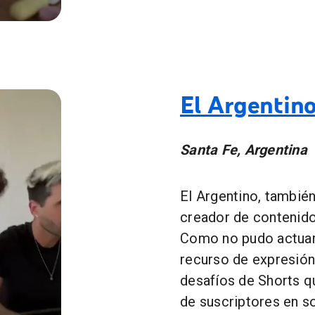
? (el video que arreglara tu vida) #medicina #sabiasque #
El Argentin
Santa Fe, Argentina
El Argentino, tambié
creador de contenido
Como no pudo actuar 
recurso de expresión
desafíos de Shorts qu
de suscriptores en s