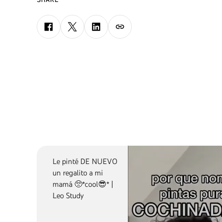
Le pinté DE NUEVO
un regalito a mi
mamá 🥺*cool😎* |
Leo Study