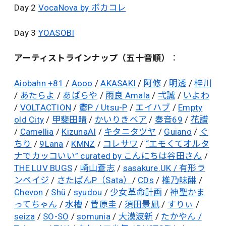
Day 2
VocaNova by ボカコレ
Day 3
YOASOBI
アーティストラインナップ（五十音順）
：
Aiobahn +81
/
Aooo
/
AKASAKI
/
阿修
/
明透
/
梓川
/
あたらよ
/
あばらや
/
雨良 Amala
/
弌誠
/
いよわ
/
VOLTACTION
/
鬱P / Utsu-P
/
エイハブ
/
Empty
old City
/
甲斐田晴
/
かいりきベア
/
奏音69
/
花譜
/
Camellia
/
KizunaAI
/
キタニタツヤ
/
Guiano
/
ぐ
ちり
/
9Lana
/
KMNZ
/
コレサワ
/
“エモくてオルタ
ナでカッコいい” curated by こんにちは谷田さん
/
THE LUV BUGS
/
崎山蒼志
/
sasakure.UK / 有形ラ
ンペイジ
/
さたぱんP（Sata）
/
CDs
/
椎乃味醂
/
Chevon
/
Shü
/
syudou
/
少女革命計画
/
神聖かま
ってちゃん
/
水槽
/
菅原圭
/
須田景凪
/
すりぃ
/
seiza
/
SO-SO
/
somunia
/
大漠波新
/
たかやん /