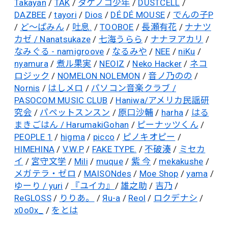
Takayan
/
TAK
/
タケノコ少年
/
DUSTCELL
/
DAZBEE
/
tayori
/
Dios
/
DÉ DÉ MOUSE
/
でんの子P
/
ど〜ぱみん
/
吐息.
/
TOOBOE
/
長瀬有花
/
ナナツ
カゼ / Nanatsukaze
/
七海うらら
/
ナナヲアカリ
/
なみぐる - namigroove
/
なるみや
/
NEE
/
niKu
/
nyamura
/
煮ル果実
/
NEOIZ
/
Neko Hacker
/
ネコ
ロジック
/
NOMELON NOLEMON
/
音ノ乃のの
/
Nornis
/
はしメロ
/
パソコン音楽クラブ /
PASOCOM MUSIC CLUB
/
Haniwa/アメリカ民謡研
究会
/
パペットスンスン
/
原口沙輔
/
harha
/
はる
まきごはん / HarumakiGohan
/
ピーナッツくん
/
PEOPLE 1
/
higma
/
picco
/
ピノキオピー
/
HIMEHINA
/
V.W.P
/
FAKE TYPE.
/
不破湊
/
ミセカ
イ
/
宮守文学
/
Mili
/
muque
/
紫 今
/
mekakushe
/
メガテラ・ゼロ
/
MAISONdes
/
Moe Shop
/
yama
/
ゆーり / yuri
/
『ユイカ』
/
雄之助
/
吉乃
/
ReGLOSS
/
りりあ。
/
Яu-a
/
Reol
/
ロクデナシ
/
x0o0x_
/
をとは