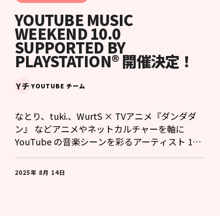
YOUTUBE MUSIC
WEEKEND 10.0
SUPPORTED BY
PLAYSTATION® 開催決定！
Yチ
YOUTUBE チーム
なとり、tuki.、WurtS × TVアニメ『ダンダダ
ン』 などアニメやネットカルチャーを軸に
YouTube の音楽シーンを彩るアーティスト 122
組が大集結。「VocaNova by ボカコレ」スペシ
ャルステージも！
2025年 8月 14日