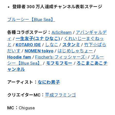
登録者 300 万人達成チャンネル表彰ステージ
ブルーシー【Blue Sea】
各種コラボステージ：
AiScReam
/
アバンギャルデ
ィ
/
一生友子(ユナ ひなこ)
/
くれいじーまぐねっ
と
/
KOTARO IDE
/
しなこ
/
スタンミ
/
竹下☆ぱら
だいす
/
NOMEN tokyo
/
はじめしゃちょー
/
Hoodie fam
/
Fischer's-フィッシャーズ-
/
ブルー
シー【Blue Sea】
/
モフモフモー
/
ろこまこあこチ
ャンネル
アーティスト：
なにわ男子
クリエイターMC：
平成フラミンゴ
MC：
Chigusa