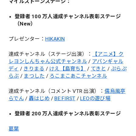
マイルストーンステージ：
登録者 100 万人達成チャンネル表彰ステージ
（New）
プレゼンター：
HIKAKIN
達成チャンネル（ステージ出演）：
【アニメ】ク
レヨンしんちゃん公式チャンネル
/
アバンギャル
ディ
/
きりまる
/
けえ【島育ち】
/
てきと
/
ぷらぷ
らぶ
/
まつした
/
ろこまこあこチャンネル
達成チャンネル（コメント VTR 出演）：
儒烏風亭
らでん
/
轟はじめ
/
BE:FIRST
/
LEOの遊び場
登録者 200 万人達成チャンネル表彰ステージ
葛葉