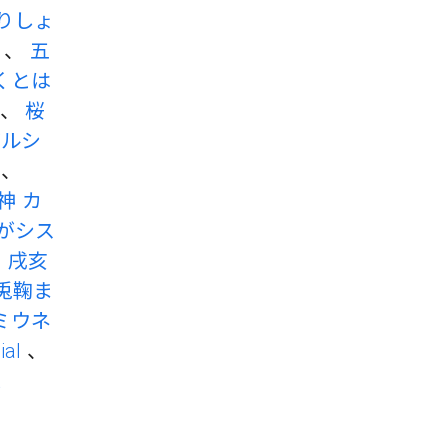
りしょ
、
五
くとは
、
桜
グルシ
、
神 カ
がシス
、
戌亥
兎鞠ま
ミウネ
ial
、
家