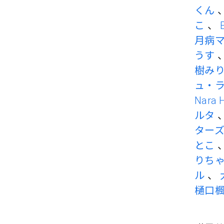
くん
こ
、
月病
うす
樹み
ュ・
Nara 
ルタ
ター
とこ
りち
ル
、
樋口