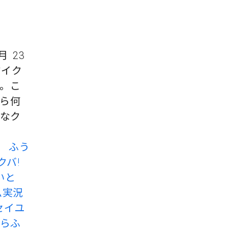
月 23
マイク
。こ
ら何
々なク
、
ふう
クバ!
いと
ム実況
セイユ
らふ