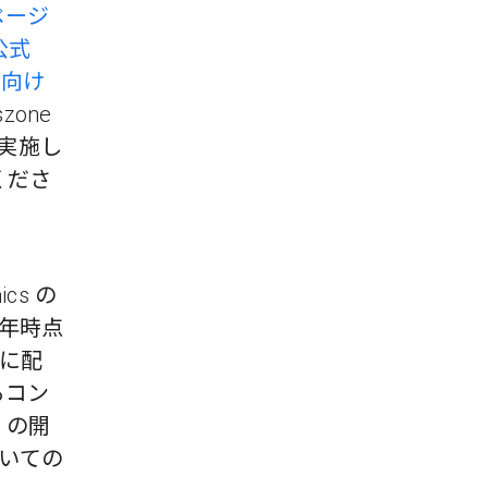
 ページ
 公式
ー向け
one
実施し
くださ
cs の
1 年時点
ブに配
るコン
e の開
いての