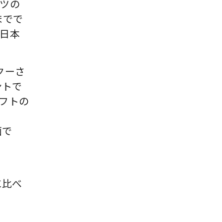
ツの
までで
日本
クーさ
ントで
フトの
画で
に比べ