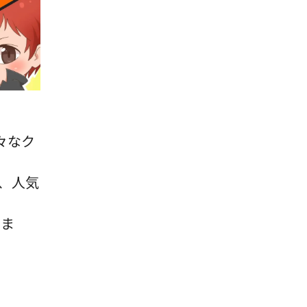
様々なク
回は、人気
、
りま