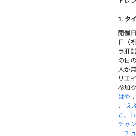
トレ
1. 
開催日時
日（祝
ラ肝
の日
人が無
リエ
参加ク
はや
、
え
こ。Fe
チャン
ーチ