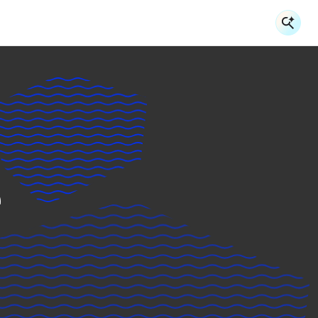
検
検
e