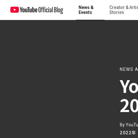
News &
Creator & Arti
YouTube Crosszone 2022 秋 開催決定
Events
Stories
NEWS A
Y
2
By YouT
2022年