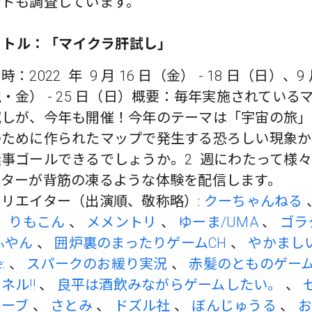
ンドも調査しています。
タイトル：「マイクラ肝試し」
：2022 年 9 月 16 日（金） - 18 日（日）、9 
・金） - 25 日（日）概要：毎年実施されている
試しが、今年も開催！今年のテーマは「宇宙の旅」
のために作られたマップで発生する恐ろしい現象か
事ゴールできるでしょうか。2 週にわたって様
イターが背筋の凍るような体験を配信します。
リエイター（出演順、敬称略）:
クーちゃんねる
、
りもこん
、
メメントリ
、
ゆーま/UMA
、
ゴラ
ふやん
、
囲炉裏のまったりゲームCH
、
やかまし
:
、
スパークのお緩り実況
、
赤髪のとものゲー
ネル!!
、
良平は酒飲みながらゲームしたい。
、
ューブ
、
さとみ
、
ドズル社
、
ぼんじゅうる
、
お