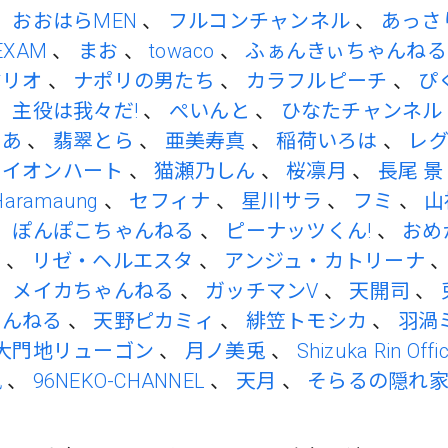
、
おおはらMEN
、
フルコンチャンネル
、
あっさ
EXAM
、
まお
、
towaco
、
ふぁんきぃちゃんねる
マリオ
、
ナポリの男たち
、
カラフルピーチ
、
ぴ
、
主役は我々だ!
、
ぺいんと
、
ひなたチャンネル
りあ
、
翡翠とら
、
亜美寿真
、
稲荷いろは
、
レ
ライオンハート
、
猫瀬乃しん
、
桜凛月
、
長尾 景
Haramaung
、
セフィナ
、
星川サラ
、
フミ
、
山
、
ぽんぽこちゃんねる
、
ピーナッツくん!
、
おめ
ズ
、
リゼ・ヘルエスタ
、
アンジュ・カトリーナ
、
メイカちゃんねる
、
ガッチマンV
、
天開司
、
ゃんねる
、
天野ピカミィ
、
緋笠トモシカ
、
羽渦
大門地リューゴン
、
月ノ美兎
、
Shizuka Rin Offic
楓
、
96NEKO-CHANNEL
、
天月
、
そらるの隠れ