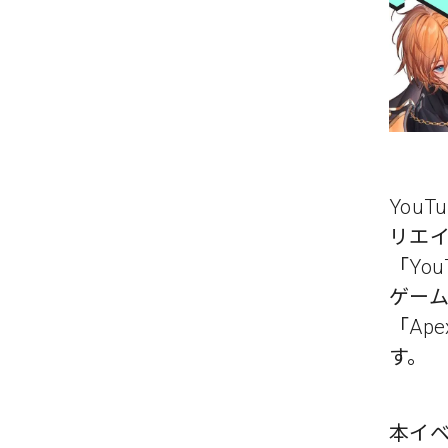
YouT
リエ
「You
ゲームの
「Ap
す。
本イ