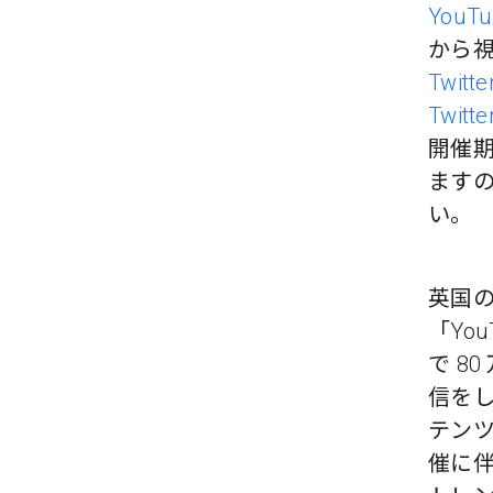
YouT
から
Twit
Twit
開催
ますの
い。
英国の
「You
で 8
信をし
テンツ
催に