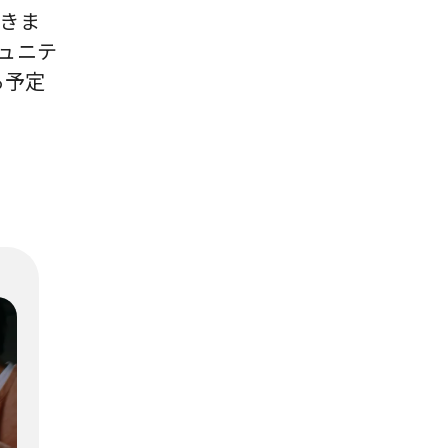
きま
ュニテ
る予定