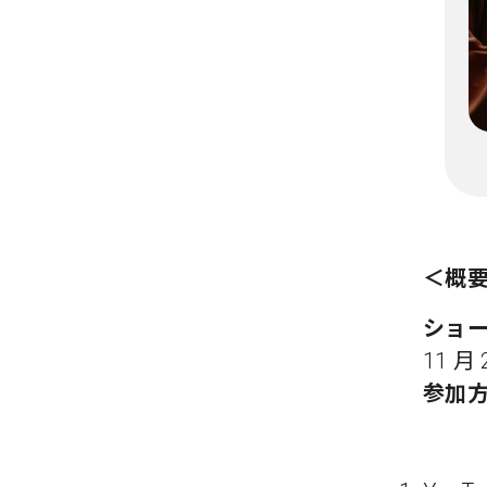
＜概
ショ
11 月
参加方