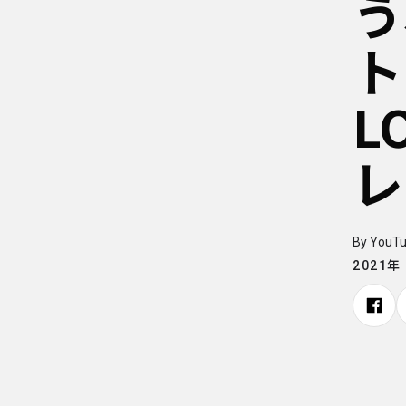
う
ト
L
レ
By YouT
2021年