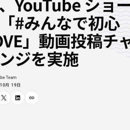
、YouTube ショ
「#みんなで初心
OVE」動画投稿チ
ンジを実施
ube Team
 10月 19日