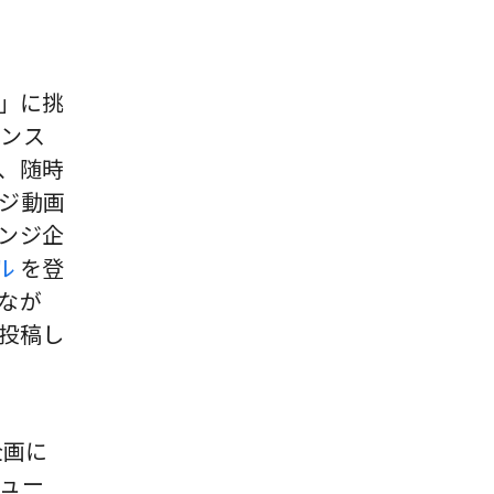
E」に挑
ダンス
、随時
ジ動画
ンジ企
ル
を登
なが
を投稿し
企画に
ュー