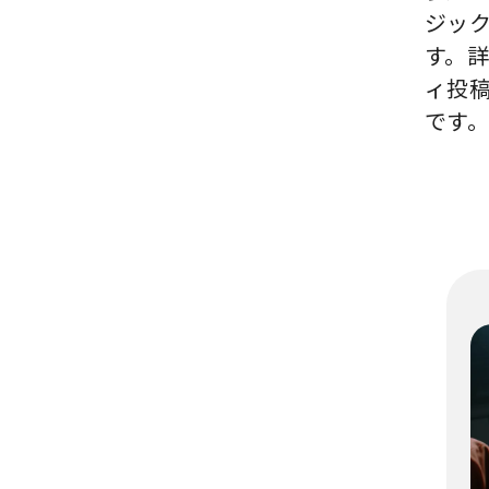
ジッ
す。
ィ投
です