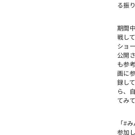
る振
期間中
戦して
ショ
公開
も参
画に
録し
ら、自
てみ
「#み
参加