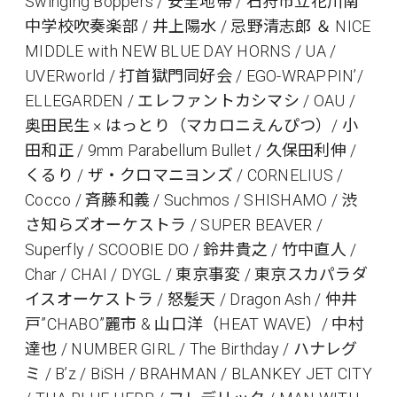
Swinging Boppers / 安全地帯 / 石狩市立花川南
中学校吹奏楽部 / 井上陽水 / 忌野清志郎 ＆ NICE
MIDDLE with NEW BLUE DAY HORNS / UA /
UVERworld / 打首獄門同好会 / EGO-WRAPPIN’/
ELLEGARDEN / エレファントカシマシ / OAU /
奥田民生 × はっとり（マカロニえんぴつ）/ 小
田和正 / 9mm Parabellum Bullet / 久保田利伸 /
くるり / ザ・クロマニヨンズ / CORNELIUS /
Cocco / 斉藤和義 / Suchmos / SHISHAMO / 渋
さ知らズオーケストラ / SUPER BEAVER /
Superfly / SCOOBIE DO / 鈴井貴之 / 竹中直人 /
Char / CHAI / DYGL / 東京事変 / 東京スカパラダ
イスオーケストラ / 怒髪天 / Dragon Ash / 仲井
戸”CHABO”麗市 & 山口洋（HEAT WAVE）/ 中村
達也 / NUMBER GIRL / The Birthday / ハナレグ
ミ / B’z / BiSH / BRAHMAN / BLANKEY JET CITY