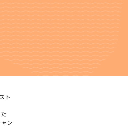
ィスト
った
のチャン