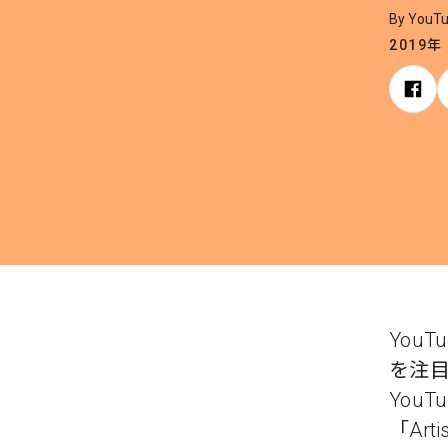
By YouT
2019年
You
を注目の
You
「Art