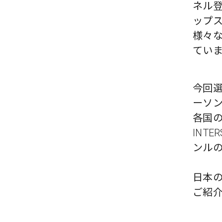
ネル
ップ
様々
てい
今回選
ーソン
各国
INT
ンル
日本の「
ご紹