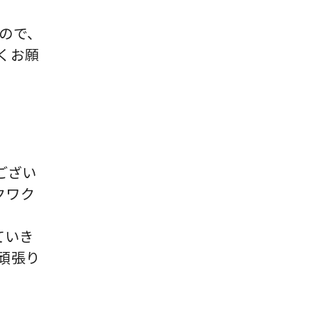
ので、
くお願
うござい
ワクワク
ていき
頑張り