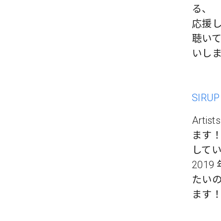
る、
応援
聴い
いしま
SIRUP
Arti
ます！
して
201
たい
ます