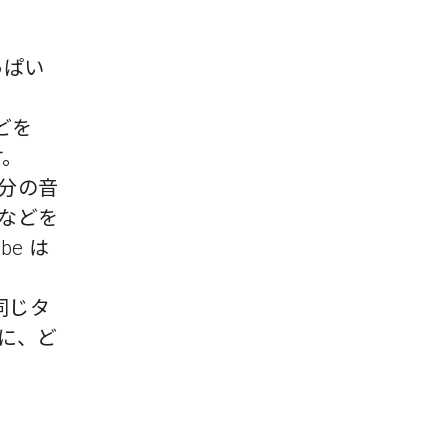
っぱい
どを
す。
分の音
などを
e は
が同じタ
に、ど