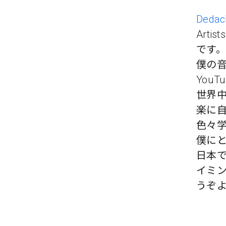
Dedac
Art
です。
僕の音
You
世界
楽に
色々学
僕に
日本で
イミ
うぞ