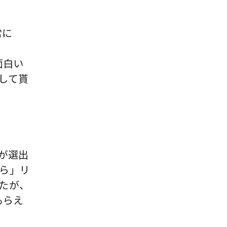
常に
面白い
して貰
デルが選出
ら」リ
たが、
もらえ