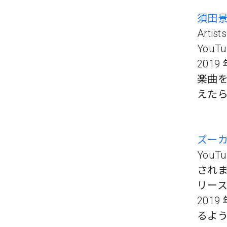
須田
‪Art
You
201
楽曲
えた
ズー
YouT
され
リー
201
るよ