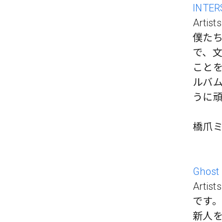
INTER
Art
僕た
で、
こと
ルバ
うに
橋爪ミカ
Ghost l
Art
です。
新人