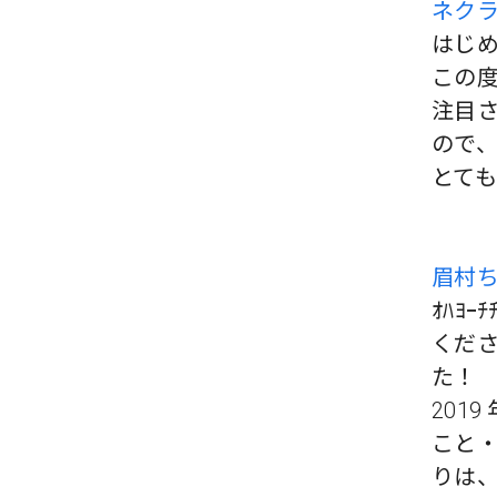
ネク
はじ
この度
注目
ので、
とて
眉村
ｵﾊﾖｰ
くだ
た！
201
こと
りは