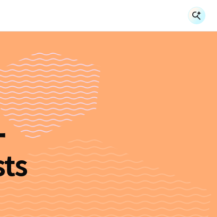
検
検
ー
ts