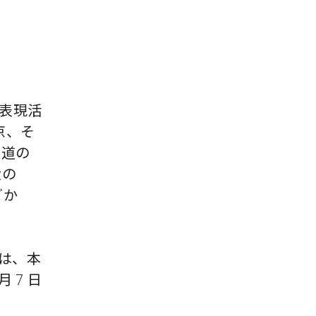
表現活
京、そ
の道の
大の
どか
は、本
 7 日