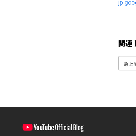
jp.goo
関連
急上