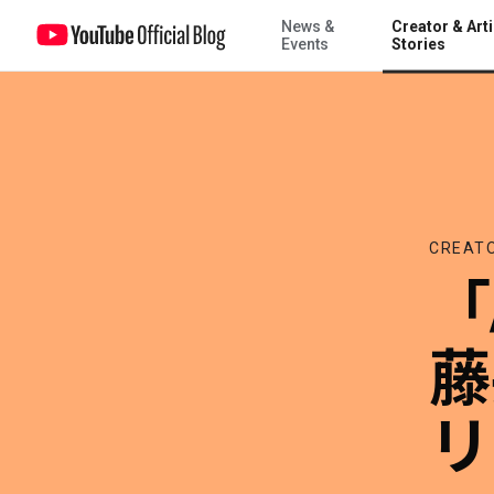
News &
Creator & Arti
「Artist on the Rise」藤井 風 ドキュメンタリー作品の公開が決定
Events
Stories
CREATO
「A
藤
リ