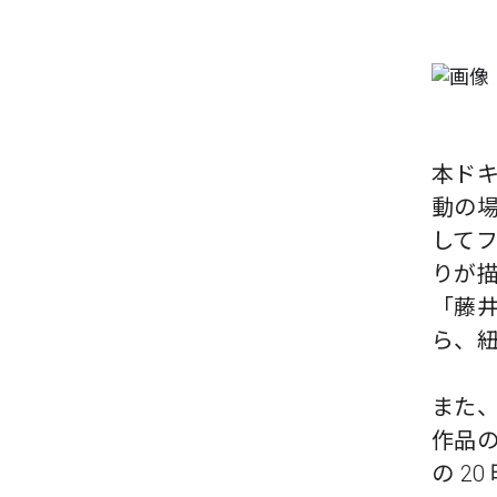
本ド
動の場
してフ
りが描
「藤
ら、
また
作品の
の 2