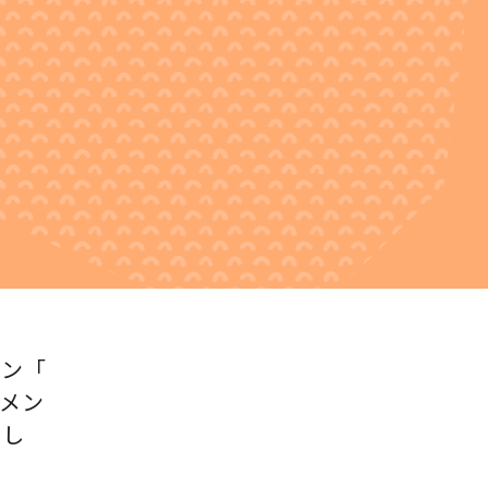
ーン「
ュメン
まし