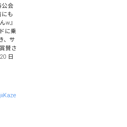
渋谷公会
前にも
んw』
ドに乗
き、サ
賞賛さ
0 日
iiKaze