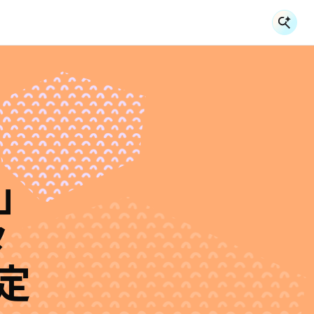
検
検
e」
タ
定