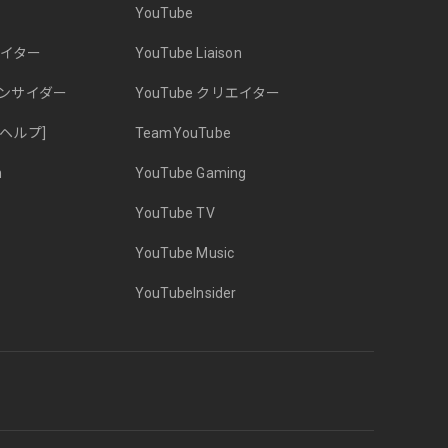
YouTube
エイター
YouTube Liaison
インサイダー
YouTube クリエイター
 [ヘルプ]
TeamYouTube
n
YouTube Gaming
YouTube TV
YouTube Music
YouTubeInsider