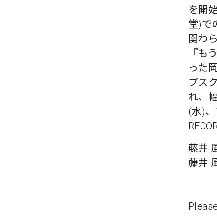
を開始し
堂)
関わ
『も
った岡
ブス
れ、幅
(水)、
RECO
藤井 
藤井 
Please