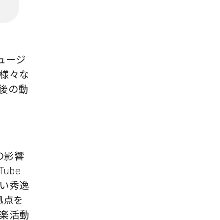
ュージ
様々な
後の動
父の影響
ube
い秀逸
拠点を
楽活動