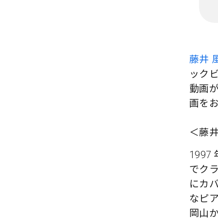
藤井 風
ック
動画
画を
＜藤井
199
でクラ
にカ
なピア
岡山