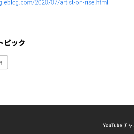
gleblog.com/2020/07/artist-on-rise.html
トピック
昇
YouTube チ