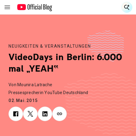
S
S
NEUIGKEITEN & VERANSTALTUNGEN
VideoDays in Berlin: 6.000
mal „YEAH‟
Von Mounira Latrache
Pressesprecherin YouTube Deutschland
02.Mai.2015