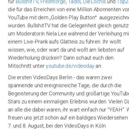
für
BullshitTV
,
Freshtorge
,
Taddl
,
DieLochis
und
TopZ
die für das Erreichen von eine Million Abonnenten vo
YouTube mit dem „Golden Play Button‟ ausgezeichn
wurden. BullshitTV hat die Gelegenheit gleich genutzt
um Moderatorin Nela Lee während der Verleihung mi
einem Live-Prank aufs Glatteis zu führen. Ihr wollt
wissen, wie, oder wart da und wollt am liebsten auf
Wiederholung drücken? Dann schaut euch den
Mitschnitt unter
youtube.de/videoday
an.
Die ersten VideoDays Berlin - das waren zwei
spannende und ereignisreiche Tage, die durch die
Begeisterung der Community und großartige YouTub
Stars zu einem einmaligen Erlebnis wurden. Vielen D
an alle die dabei waren, ihr wart einfach nur “YEAH”. 
freuen uns jetzt schon auf ein baldiges Wiedersehen
7. und 8. August, bei den VideoDays in Köln.