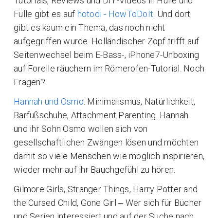
Tutorials, Reviews und DIY-Videos in Hülle und
Fülle gibt es auf
hotodi - HowToDoIt
. Und dort
gibt es kaum ein Thema, das noch nicht
aufgegriffen wurde. Holländischer Zopf trifft auf
Seitenwechsel beim E-Bass-, iPhone7-Unboxing
auf Forelle räuchern im Römerofen-Tutorial. Noch
Fragen?
Hannah und Osmo
: Minimalismus, Natürlichkeit,
Barfußschuhe, Attachment Parenting. Hannah
und ihr Sohn Osmo wollen sich von
gesellschaftlichen Zwängen lösen und möchten
damit so viele Menschen wie möglich inspirieren,
wieder mehr auf ihr Bauchgefühl zu hören.
Gilmore Girls, Stranger Things, Harry Potter and
the Cursed Child, Gone Girl ‒ Wer sich für Bücher
und Serien interessiert und auf der Suche nach