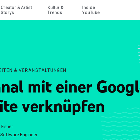
Creator & Artist
Kultur &
Inside
Zum Hauptinhalt springen
Storys
Trends
YouTube
EITEN & VERANSTALTUNGEN
nal mit einer Googl
ite verknüpfen
 Fisher
Software Engineer