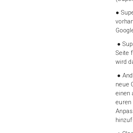
● Supe
vorhan
Googl
● Supe
Seite 
wird d
● Ande
neue G
einen 
euren 
Anpass
hinzu