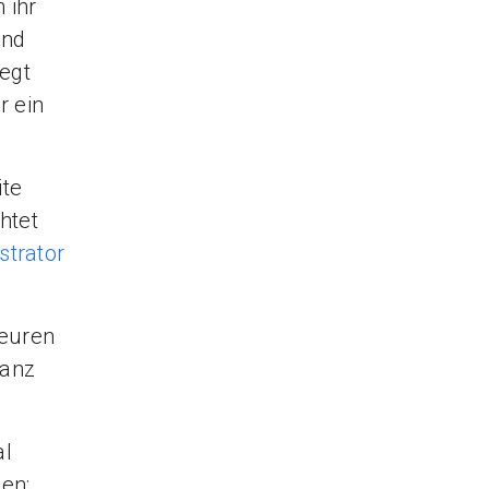
 ihr
und
egt
r ein
ite
htet
strator
 euren
ganz
al
en: