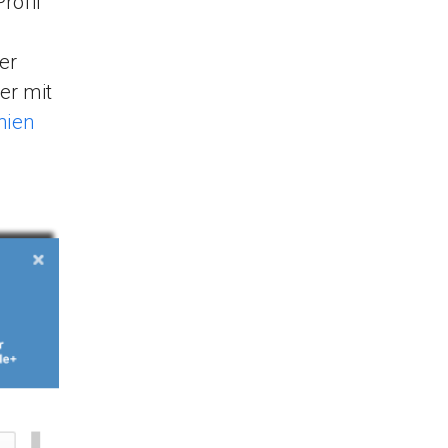
rofil
er
er mit
nien