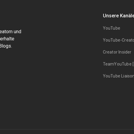
Unsere Kanäl
YouTube
eatorn und
erhalte
YouTube-Creat
Blogs.
Creator Insider
TeamYouTube [H
YouTube Liaiso