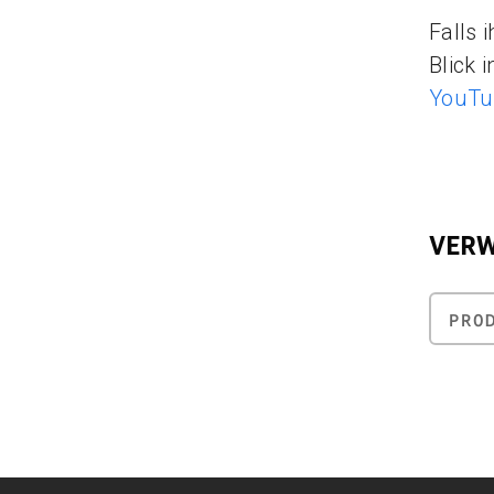
Falls 
Blick 
YouTub
VER
PRO