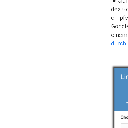
● Clar
des Go
empfeh
Google
einem 
durch
.