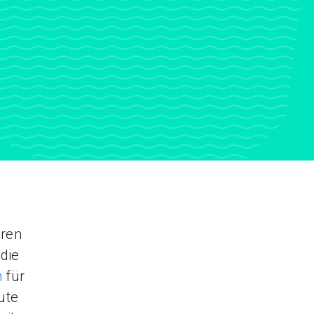
uren
die
n
für
ute