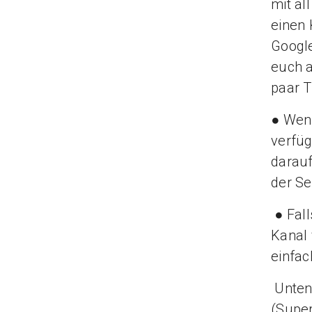
mit al
einen 
Google
euch a
paar T
● Wenn
verfüg
darauf
der Se
● Fall
Kanal 
einfac
Unten 
(Super