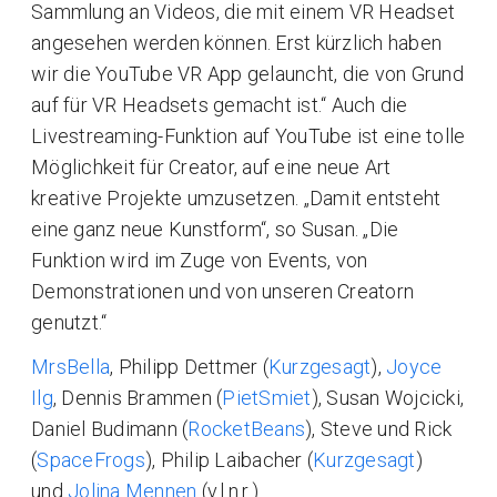
Sammlung an Videos, die mit einem VR Headset
angesehen werden können. Erst kürzlich haben
wir die YouTube VR App gelauncht, die von Grund
auf für VR Headsets gemacht ist.“ Auch die
Livestreaming-Funktion auf YouTube ist eine tolle
Möglichkeit für Creator, auf eine neue Art
kreative Projekte umzusetzen. „Damit entsteht
eine ganz neue Kunstform“, so Susan. „Die
Funktion wird im Zuge von Events, von
Demonstrationen und von unseren Creatorn
genutzt.“
MrsBella
, Philipp Dettmer (
Kurzgesagt
),
Joyce
Ilg
, Dennis Brammen (
PietSmiet
), Susan Wojcicki,
Daniel Budimann (
RocketBeans
), Steve und Rick
(
SpaceFrogs
), Philip Laibacher (
Kurzgesagt
)
und
Jolina Mennen
(v.l.n.r.)