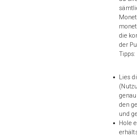
sämtli
Moneta
moneta
die ko
der Pu
Tipps:
Lies d
(Nutz
genau 
den ge
und ge
Hole e
erhält