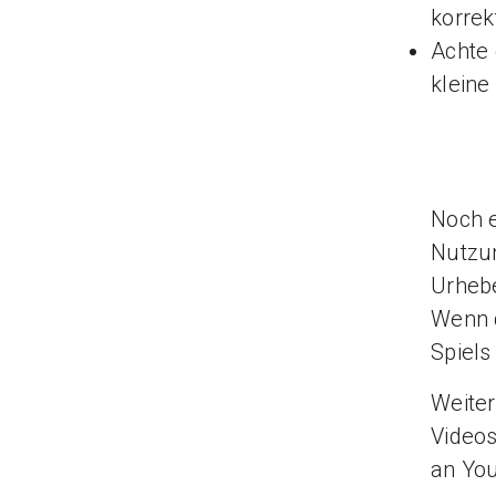
korrek
Achte 
kleine
Noch e
Nutzun
Urheb
Wenn d
Spiels
Weiter
Videos
an You