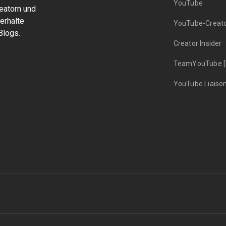
YouTube
eatorn und
erhalte
YouTube-Creat
Blogs.
Creator Insider
TeamYouTube [H
YouTube Liaiso