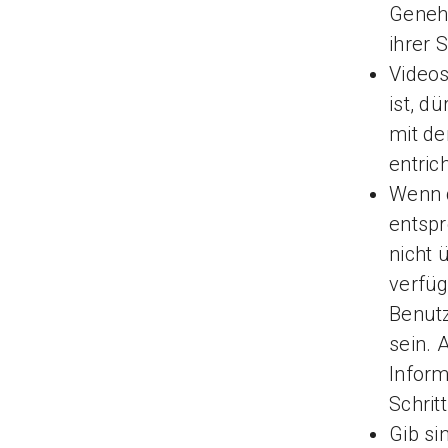
Genehm
ihrer 
Videos
ist, d
mit de
entric
Wenn d
entsp
nicht 
verfüg
Benutz
sein. 
Inform
Schrit
Gib si