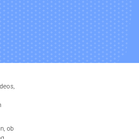
ideos,
n
n, ob
ng