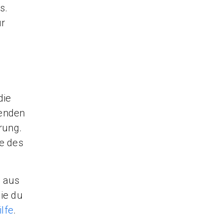
s.
ür
die
henden
rung.
e des
n aus
ie du
lfe
.