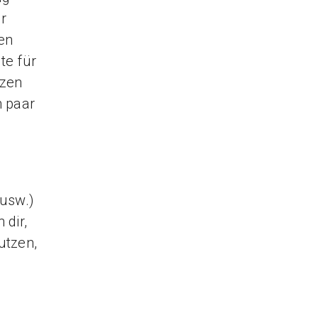
ur
len
te für
nzen
n paar
usw.)
 dir,
utzen,