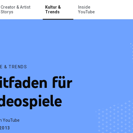
Creator & Artist
Kultur &
Inside
Zum Hauptinhalt springen
Storys
Trends
YouTube
E & TRENDS
itfaden für
deospiele
m YouTube
.2013