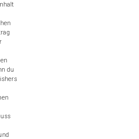
nhalt
ehen
trag
r
den
nn du
lishers
hen
muss
 und