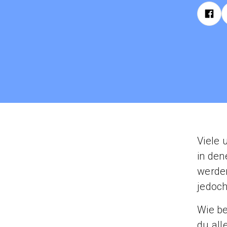
Viele 
in den
werden
jedoch
Wie be
du all