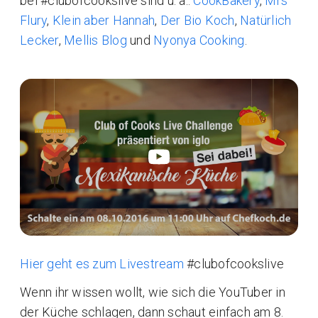
bei #clubofcookslive sind u. a.:
CookBakery
,
Mrs
Flury
,
Klein aber Hannah
,
Der Bio Koch
,
Natürlich
Lecker
,
Mellis Blog
und
Nyonya Cooking
.
Hier geht es zum Livestream
#clubofcookslive
Wenn ihr wissen wollt, wie sich die YouTuber in
der Küche schlagen, dann schaut einfach am 8.