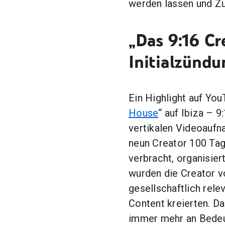
werden lassen und Zu
„Das 9:16 Cr
Initialzündu
Ein Highlight auf You
House
“ auf Ibiza – 9
vertikalen Videoaufn
neun Creator 100 Tage
verbracht, organisier
wurden die Creator v
gesellschaftlich rel
Content kreierten. D
immer mehr an Bedeu