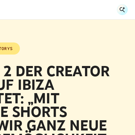
Su
Su
TORYS
 2 DER CREATOR
UF IBIZA
ET: „MIT
E SHORTS
WIR GANZ NEUE