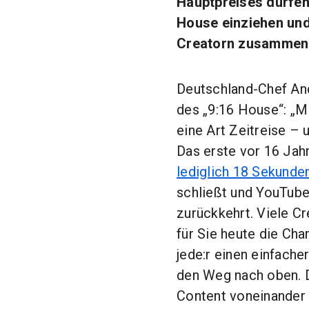
Hauptpreises dürfen
House einziehen und
Creatorn zusammenle
Deutschland-Chef And
des „9:16 House“: „M
eine Art Zeitreise – 
Das erste vor 16 Ja
lediglich 18 Sekunde
schließt und YouTub
zurückkehrt. Viele C
für Sie heute die Cha
jede:r einen einfach
den Weg nach oben. D
Content voneinander 