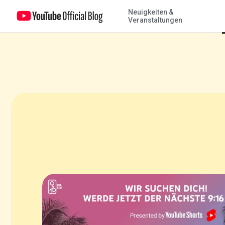
Neuigkeiten &
Staffel 2 der Creator Villa auf Ibiza gestartet: „Mit YouTube Shorts
Veranstaltungen