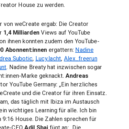
 Creator House zu werden.
r von weCreate ergab: Die Creator
ür
1,4 Milliarden
Views auf YouTube
von ihnen konnten zudem den YouTube-
00 Abonnent:innen
ergattern:
Nadine
drea Subotic
,
Lucy.lacht
,
Alex_freerun
unt
. Nadine Breaty hat inzwischen sogar
nt:innen-Marke geknackt.
Andreas
ctor YouTube Germany: „Ein herzliches
eCreate und die Creator für ihren Einsatz.
m, das täglich mit Ibiza im Austausch
in wichtiges Learning für alle. Ich bin
 9:16 House. Die Zahlen sprechen für
reate-CEO
Adil Sbai
fügt an: „Die