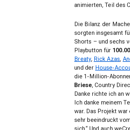
animierten, Teil des
Die Bilanz der Mache
sorgten insgesamt f
Shorts – und sechs 
Playbutton für
100.0
Breaty
,
Rick Azas
,
An
und der
House-Acco
die 1-Million-Abonne
Briese
, Country Dire
Danke richte ich an w
Ich danke meinem Tea
war. Das Projekt war e
sehr beeindruckt vom
sich.“ Und auch weC