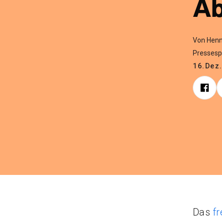
Ab
Von Henn
Presses
16.Dez
Das
fr