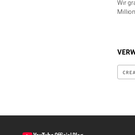
Wir gr
Millio
VER
CRE