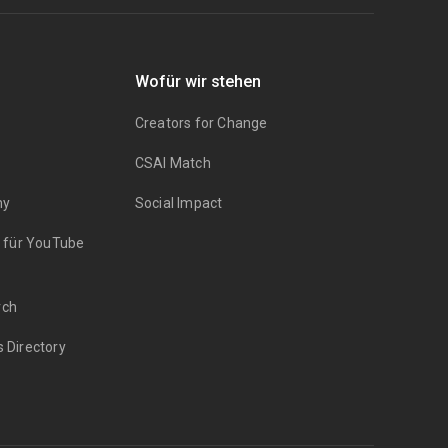
Wofür wir stehen
Creators for Change
CSAI Match
my
Social Impact
n für YouTube
rch
s Directory