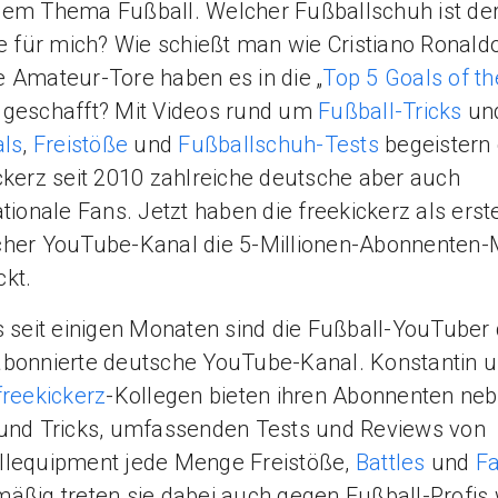
em Thema Fußball. Welcher Fußballschuh ist de
ge für mich? Wie schießt man wie Cristiano Ronald
 Amateur-Tore haben es in die „
Top 5 Goals of th
“ geschafft? Mit Videos rund um
Fußball-Tricks
und
als
,
Freistöße
und
Fußballschuh-Tests
begeistern 
ckerz seit 2010 zahlreiche deutsche aber auch
ationale Fans. Jetzt haben die freekickerz als erst
cher YouTube-Kanal die 5-Millionen-Abonnenten
ckt.
s seit einigen Monaten sind die Fußball-YouTuber 
bonnierte deutsche YouTube-Kanal. Konstantin 
freekickerz
-Kollegen bieten ihren Abonnenten ne
und Tricks, umfassenden Tests und Reviews von
llequipment jede Menge Freistöße,
Battles
und
Fa
äßig treten sie dabei auch gegen Fußball-Profis 