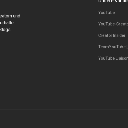
Unsere Kanäl
YouTube
eatorn und
erhalte
YouTube-Creat
Blogs.
Creator Insider
TeamYouTube [H
YouTube Liaiso