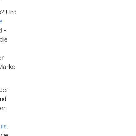
r
o? Und
e
 -
die
er
-Marke
der
und
ben
ils
.
wie