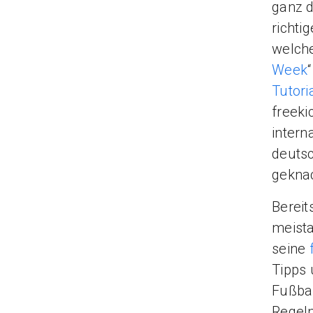
ganz d
richti
welche
Week
Tutori
freeki
intern
deuts
gekna
Bereit
meista
seine
Tipps 
Fußba
Regelm