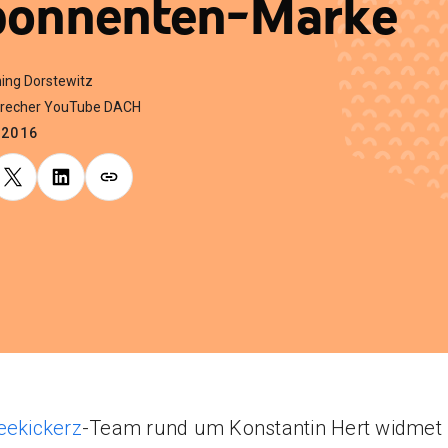
onnenten-Marke
ing Dorstewitz
precher YouTube DACH
.2016
eekickerz
-Team rund um Konstantin Hert widmet 