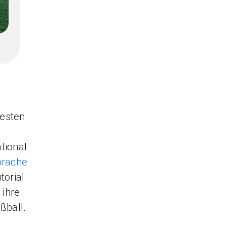
besten
tional
prache
torial
 ihre
ußball.