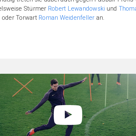
ielsweise Stürmer
Robert Lewandowski
und
Thom
r
oder Torwart
Roman Weidenfeller
an.