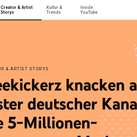
Creator & Artist
Kultur &
Inside
Zum Hauptinhalt springen
bonnenten-Marke
Storys
Trends
YouTube
R & ARTIST STORYS
eekickerz knacken a
ster deutscher Kana
e 5-Millionen-