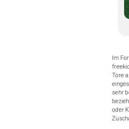
Im For
freeki
Tore 
einges
sehr b
bezieh
oder K
Zuscha