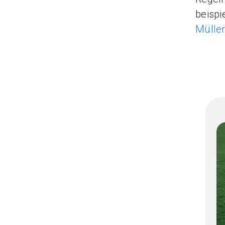
beisp
Mülle