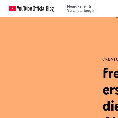
Neuigkeiten &
freekickerz knacken als erster deutscher Kanal die 5-Millionen-A
Veranstaltungen
CREATO
fr
er
di