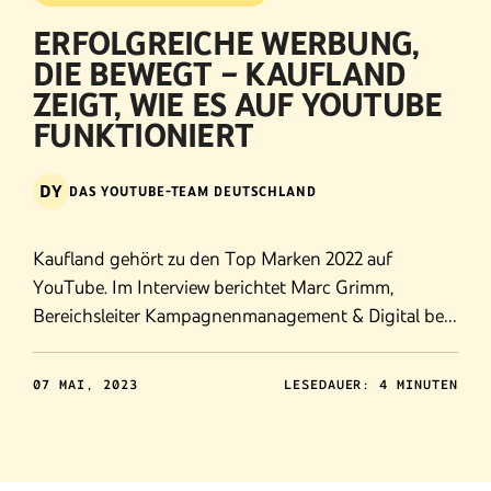
ERFOLGREICHE WERBUNG,
DIE BEWEGT – KAUFLAND
ZEIGT, WIE ES AUF YOUTUBE
FUNKTIONIERT
DY
DAS YOUTUBE-TEAM DEUTSCHLAND
Kaufland gehört zu den Top Marken 2022 auf
YouTube. Im Interview berichtet Marc Grimm,
Bereichsleiter Kampagnenmanagement & Digital bei
Kaufland Deutschland, über die Wichtigkeit der
Plattform und warum der Händler auf Testimonials
07 MAI, 2023
LESEDAUER: 4 MINUTEN
wie Mickie Krause und Money Boy setzt. Zusammen
mit Christian Lutterbeck, Head of YouTube Sales
DACH, beschreibt Grimm den steigenden Impact von
Digital und Social in der Werbestrategie des