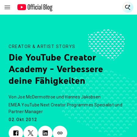
S
S
CREATOR & ARTIST STORYS
Die YouTube Creator
Academy - Verbessere
deine Fähigkeiten
Von Joe McDermottroe und Hannes Jakobsen
EMEA YouTube Next Creator Programmes Specialist und
Partner Manager
02.Okt.2012