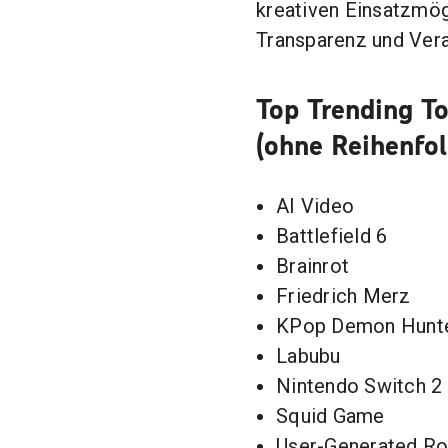
kreativen Einsatzmög
Transparenz und Ver
Top Trending To
(ohne Reihenfol
AI Video
Battlefield 6
Brainrot
Friedrich Merz
KPop Demon Hunt
Labubu
Nintendo Switch 2
Squid Game
User-Generated Ro