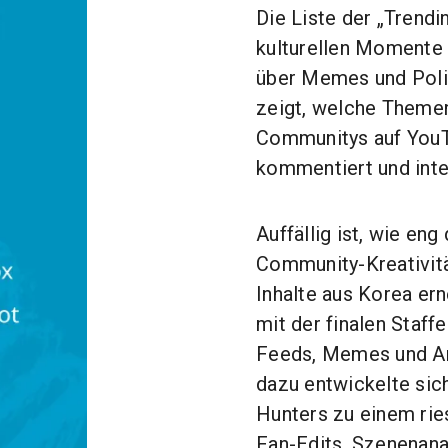
Die Liste der „Trendi
kulturellen Momente 
über Memes und Polit
zeigt, welche Themen
Communitys auf YouTu
kommentiert und inte
Auffällig ist, wie en
Community-Kreativit
Inhalte aus Korea er
mit der finalen Staff
Feeds, Memes und Ana
dazu entwickelte s
Hunters zu einem rie
Fan-Edits, Szenenana