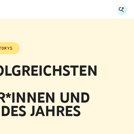
Su
Su
TORYS
OLGREICHSTEN
R*INNEN UND
DES JAHRES